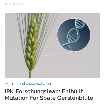
kultiviert. Lange Zeit wurde vermutet, dass sie an einem
26.09.2025
einzigen Ort domestiziert wurde. Eine neue Studie eines
internationalen Teams unter Führung des Leibniz-
Instituts für Pflanzengenetik und
Kulturpflanzenforschung (IPK) zeigt, dass die heutige
Gerste aus verschiedenen Wildpopulationen im
sogenannten Fruchtbaren Halbmond hervorgegangen
ist. Sie besitzt also eine Art „Mosaik-Abstammung“. Die
Ergebnisse der Studie wurden heute in der
Fachzeitschrift „Nature“ veröffentlicht. Die
Forschungsgruppe hat die Evolution und…
Agrar- Forstwissenschaften
IPK-Forschungsteam Enthüllt
Mutation Für Späte Gerstenblüte