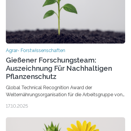
Agrar- Forstwissenschaften
Gießener Forschungsteam:
Auszeichnung Für Nachhaltigen
Pflanzenschutz
Global Technical Recognition Award der
Welternährungsorganisation für die Arbeitsgruppe von
Prof. Dr. Marc F. Schetelig am Institut für
17.10.2025
Insektenbiotechnologie der JLU Insekten spielen eine
lebenswichtige Rolle in unseren Ökosystemen, können
aber Krankheiten übertragen und der Landwirtschaft
und dem Gartenbau erhebliche Schäden zufügen. Es ist