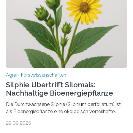
daher entscheidend, Schadinsekten effektiv zu
bekämpfen, während gleichzeitig nützliche Insekten
erhalten bleiben. An der Justus-Liebig-Universität
Gießen (JLU) erforscht die Arbeitsgruppe von Prof. Dr.
Marc F. Schetelig am Institut für
Insektenbiotechnologie neue biologische und
biotechnologische Verfahren zur…
Agrar- Forstwissenschaften
Silphie Übertrifft Silomais:
Nachhaltige Bioenergiepflanze
Die Durchwachsene Silphie (Silphium perfoliatum) ist
als Bioenergiepflanze eine ökologisch vorteilhafte
Alternative zu Silomais. Das ist das Ergebnis einer
29.09.2025
mehrjährigen Vergleichsstudie von Forschenden der
Universität Bayreuth. Über ihre Ergebnisse berichten sie