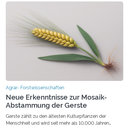
im Fachjournal GBC Bioenergy. —What for? Die Suche
nach nachhaltigen Alternativen zur Energiegewinnung
aus landwirtschaftlichen Kulturen ist ein zentrales
Anliegen im Zuge der europäischen Klimaziele, bis
2050 klimaneutral zu werden. In Deutschland dominiert
bislang der Mais als Energiepflanze, doch sein Anbau
bringt ökologische Herausforderungen mit sich:
Bodenerosion, Nährstoffauswaschung und…
Agrar- Forstwissenschaften
Neue Erkenntnisse zur Mosaik-
Abstammung der Gerste
Gerste zählt zu den ältesten Kulturpflanzen der
Menschheit und wird seit mehr als 10.000 Jahren