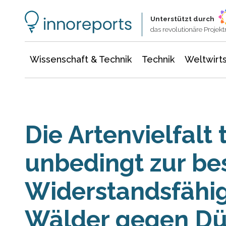
Wissenschaft & Technik
Informationstechnologie
Energie & Elektrotechnik
Unterstützt durch
das revolutionäre Proje
Wissenschaft & Technik
Technik
Weltwirts
Die Artenvielfalt 
unbedingt zur be
Widerstandsfähig
Wälder gegen Dü