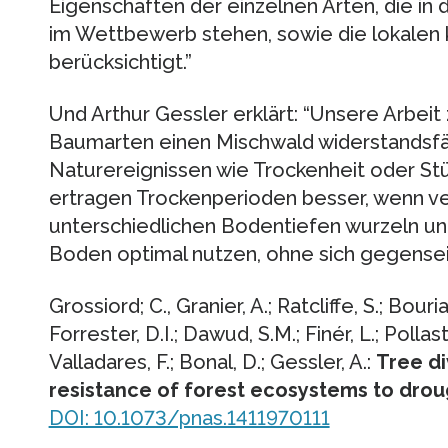
Eigenschaften der einzelnen Arten, die i
im Wettbewerb stehen, sowie die lokalen
berücksichtigt.”
Und Arthur Gessler erklärt: “Unsere Arbeit
Baumarten einen Mischwald widerstandsf
Naturereignissen wie Trockenheit oder S
ertragen Trockenperioden besser, wenn ve
unterschiedlichen Bodentiefen wurzeln u
Boden optimal nutzen, ohne sich gegenseit
Grossiord; C., Granier, A.; Ratcliffe, S.; Bour
Forrester, D.I.; Dawud, S.M.; Finér, L.; Polla
Valladares, F.; Bonal, D.; Gessler, A.:
Tree di
resistance of forest ecosystems to drou
DOI: 10.1073/pnas.1411970111