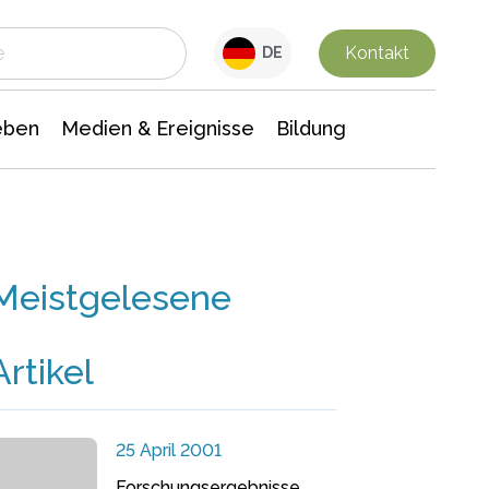
 Leben
Medien & Ereignisse
Interdisziplinäre Forschung
Veranstaltungsnachrichten
n Chemie
Gesellschaftswissenschaften
Kontakt
DE
eben
Medien & Ereignisse
Bildung
Meistgelesene
Artikel
25 April 2001
Forschungsergebnisse