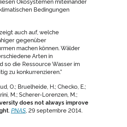
n diesen Ökosystemen miteinander
 klimatischen Bedingungen
 zeigt auch auf, welche
ähiger gegenüber
türmen machen können. Wälder
rschiedene Arten in
nd so die Ressource Wasser im
ig zu konkurrenzieren.”
iaud, O.; Bruelheide, H.; Checko, E.;
strini, M.; Scherer-Lorenzen, M.;
versity does not always improve
ght
.
PNAS
, 29 septembre 2014.