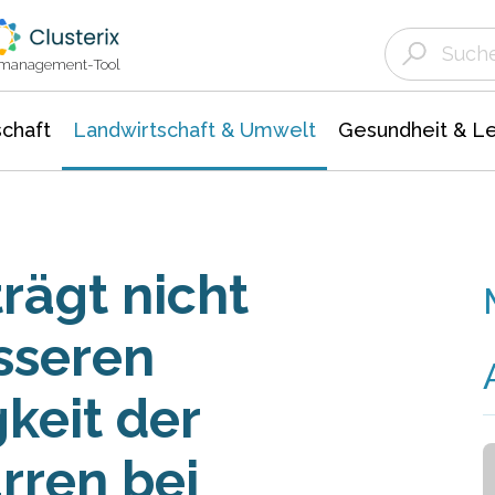
Landwirtschaft & Umwelt
Gesundheit &
Agrar- Forstwissenschaften
Unternehmensmeldungen
Biowissenschafte
Ökologie Umwelt- Naturschutz
ktmanagement-Tool
chaft
Landwirtschaft & Umwelt
Gesundheit & L
trägt nicht
sseren
keit der
rren bei