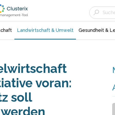
Landwirtschaft & Umwelt
Gesundheit &
Agrar- Forstwissenschaften
Unternehmensmeldungen
Biowissenschafte
Ökologie Umwelt- Naturschutz
ktmanagement-Tool
chaft
Landwirtschaft & Umwelt
Gesundheit & L
lwirtschaft
iative voran:
z soll
t werden