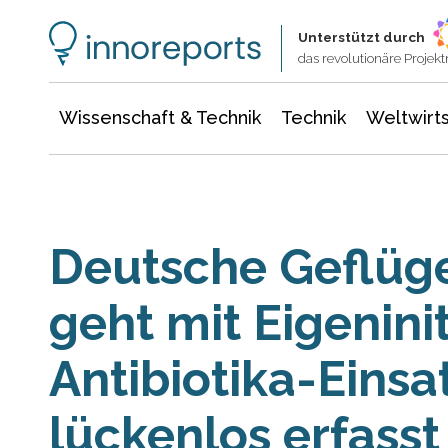
Wissenschaft & Technik
Informationstechnologie
Energie & Elektrotechnik
Unterstützt durch
das revolutionäre Proje
Wissenschaft & Technik
Technik
Weltwirts
Deutsche Geflüge
geht mit Eigeninit
Antibiotika-Einsat
lückenlos erfass