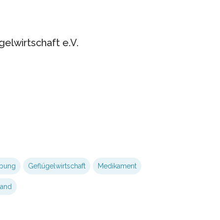
lwirtschaft e.V.
ebung
Geflügelwirtschaft
Medikament
band