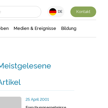
 Leben
Medien & Ereignisse
Interdisziplinäre Forschung
Veranstaltungsnachrichten
n Chemie
Gesellschaftswissenschaften
Kontakt
DE
eben
Medien & Ereignisse
Bildung
Meistgelesene
Artikel
25 April 2001
Forschungsergebnisse