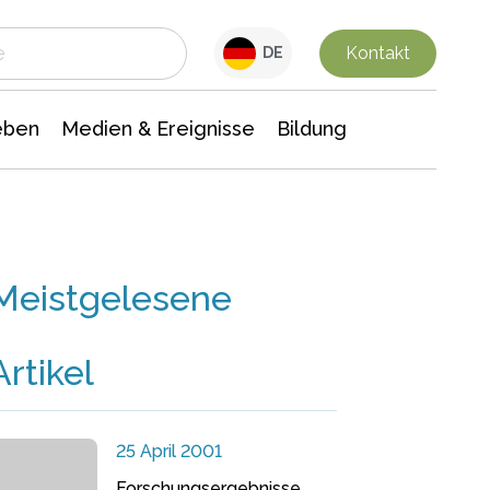
 Leben
Medien & Ereignisse
Interdisziplinäre Forschung
Veranstaltungsnachrichten
n Chemie
Gesellschaftswissenschaften
Kontakt
DE
eben
Medien & Ereignisse
Bildung
Meistgelesene
Artikel
25 April 2001
Forschungsergebnisse