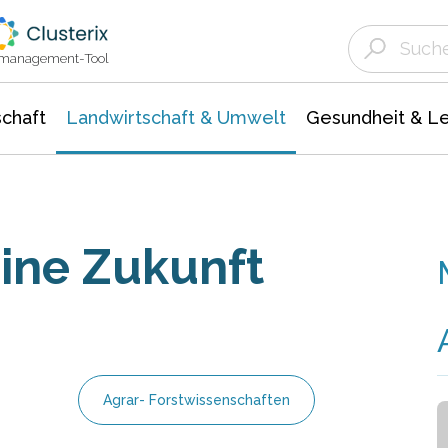
Landwirtschaft & Umwelt
Gesundheit &
Agrar- Forstwissenschaften
Unternehmensmeldungen
Biowissenschafte
Ökologie Umwelt- Naturschutz
ktmanagement-Tool
chaft
Landwirtschaft & Umwelt
Gesundheit & L
eine Zukunft
Agrar- Forstwissenschaften