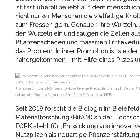
ist fast überall beliebt auf dem menschli
nicht nur wir Menschen die vielfältige Kn
zum Fressen gern. Genauer: ihre Wurzeln. 
den Wurzeln ein und saugen die Zellen au
Pflanzenschäden und massiven Ernteverlust
das Problem. In ihrer Promotion ist sie de
nähergekommen – mit Hilfe eines Pilzes un
Promovendin Jana Könker entwickelte eine Methode, die mit Hilfe der Pf
schädliche Fadenwürmer bekämpft. (c) P. Pollmeier/HSBI
Seit 2019 forscht die Biologin im Bielefel
Materialforschung (BifAM) an der Hochschul
FORK steht für „Entwicklung von innovati
Nutzpilzen als neuartige Pflanzenstärkungs