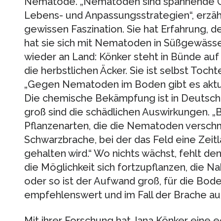
Nematode. „Nematoden sind spannende Org
Lebens- und Anpassungsstrategien“, erzähl
gewissen Faszination. Sie hat Erfahrung, d
hat sie sich mit Nematoden in Süßgewässer
wieder an Land: Könker steht in Bünde au
die herbstlichen Äcker. Sie ist selbst Toch
„Gegen Nematoden im Boden gibt es aktue
Die chemische Bekämpfung ist in Deutschl
groß sind die schädlichen Auswirkungen. „
Pflanzenarten, die die Nematoden versch
Schwarzbrache, bei der das Feld eine Zeitl
gehalten wird.“ Wo nichts wächst, fehlt d
die Möglichkeit sich fortzupflanzen, die Na
oder so ist der Aufwand groß, für die Bo
empfehlenswert und im Fall der Brache au
Mit ihrer Forschung hat Jana Könker eine e