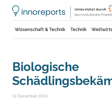
Wissenschaft & Technik
Informationstechnologie
Energie & Elektrotechnik
Unterstützt durch
das revolutionäre Proje
Wissenschaft & Technik
Technik
Weltwirts
Biologische
Schädlingsbekä
19 December 2024