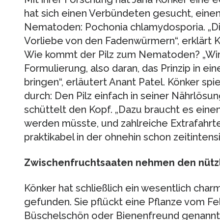
hat sich einen Verbündeten gesucht, einen
Nematoden: Pochonia chlamydosporia. „Die
Vorliebe von den Fadenwürmern“, erklärt Kö
Wie kommt der Pilz zum Nematoden? „Wir 
Formulierung, also daran, das Prinzip in e
bringen“, erläutert Anant Patel. Könker sp
durch: Den Pilz einfach in seiner Nährlös
schüttelt den Kopf. „Dazu braucht es eine
werden müsste, und zahlreiche Extrafahrt
praktikabel in der ohnehin schon zeitintens
Zwischenfruchtsaaten nehmen den nützli
Könker hat schließlich ein wesentlich charm
gefunden. Sie pflückt eine Pflanze vom Fel
Büschelschön oder Bienenfreund genannt. 