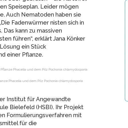
chen Speiseplan. Leider mögen
olle. Auch Nematoden haben sie
„Die Fadenwürmer nisten sich in
s. Das kann zu massiven
en führen“, erklärt Jana Könker
r Lösung ein Stück
d einer Pflanze.
lanze Phacelia und dem Pilz Pochonia chlamydosporia
der Institut für Angewandte
e Bielefeld (HSBI). Ihr Projekt
ven Formulierungsverfahren mit
mittel für die