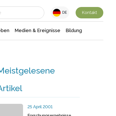
 Leben
Medien & Ereignisse
Interdisziplinäre Forschung
Veranstaltungsnachrichten
n Chemie
Gesellschaftswissenschaften
Kontakt
DE
eben
Medien & Ereignisse
Bildung
Meistgelesene
Artikel
25 April 2001
Forschungsergebnisse