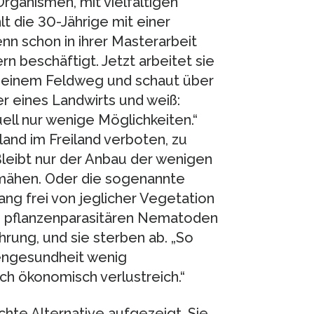
anismen, mit vielfältigen
t die 30-Jährige mit einer
enn schon in ihrer Masterarbeit
n beschäftigt. Jetzt arbeitet sie
f einem Feldweg und schaut über
ter eines Landwirts und weiß:
ll nur wenige Möglichkeiten.“
and im Freiland verboten, zu
Bleibt nur der Anbau der wenigen
mähen. Oder die sogenannte
ang frei von jeglicher Vegetation
en pflanzenparasitären Nematoden
hrung, und sie sterben ab. „So
dengesundheit wenig
ch ökonomisch verlustreich.“
chte Alternative aufgezeigt. Sie