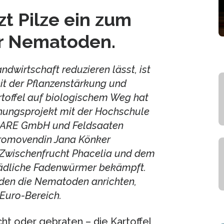
t Pilze ein zum
or Nematoden.
ndwirtschaft reduzieren lässt, ist
eit der Pflanzenstärkung und
offel auf biologischem Weg hat
hungsprojekt mit der Hochschule
OCARE GmbH und Feldsaaten
romovendin Jana Könker
er Zwischenfrucht Phacelia und dem
hädliche Fadenwürmer bekämpft.
 den die Nematoden anrichten,
-Euro-Bereich.
ht oder gebraten – die Kartoffel