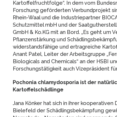
Kartoffelfruchtfolge“. In dem vom Bundesm
Forschung geförderten Verbundprojekt s
Rhein-Waal und die Industriepartner BIOCA
Schutzmittel mbH und der Saatgutherstel
GmbH & Ko.KG mit an Bord. „Es geht um Ve
Pflanzenstärkung und Schädlingsbekämpfun
widerstandsfähige und ertragreiche Kartoffel
Anant Patel, Leiter der Arbeitsgruppe „Fe
Biologicals and Chemicals“ an der HSBI un
Forschungstätigkeit auch Vizepräsident fü
Pochonia chlamydosporia ist der natürli
Kartoffelschädlinge
Jana Könker hat sich in ihrer kooperativen 
Bielefeld der Schädlingsbekämpfung gewid