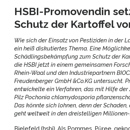
HSBI-Promovendin setz
Schutz der Kartoffel v
Wie sich der Einsatz von Pestiziden in der La
ein heiß diskutiertes Thema. Eine Möglichk
Schädlingsbekämpfung zum Schutz der Kart
die HSBI jetzt in einem gemeinsamen Forsc
Rhein-Waal und den Industriepartnern BI
Freudenberger GmbH &Co.KG untersucht. P
entwickelte ein Verfahren, das mit Hilfe d
Pilz Pochonia chlamydosporia pflanzensc
Das könnte sich lohnen, denn der Schaden,
geht weltweit in den dreistelligen Millionen
Bielefeld (hsbi). Als Pommes, Püree, gekoc