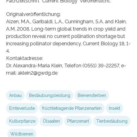
Fachzeitschrift “Current Biology” veröffentlicht.
Originalveröffentlichung:
Aizen, M.A., Garibaldi, L.A., Cunningham, S.A. and Klein,
A.M. 2008. Long-term global trends in crop yield and
production reveal no current pollination shortage but
increasing pollinator dependency. Current Biology 18, 1-
4.
Kontaktadresse:
Dr. Alexandra-Maria Klein, Telefon (0551) 39-22257, e-
mail: aklein2@gwdg.de
Anbau
Bestäubungsleistung
Bienensterben
Ernteverluste
früchtetragende Pflanzenarten
Insekt
Kulturpflanze
Ölsaaten
Pflanzenart
Tierbestäubung
Wildbienen