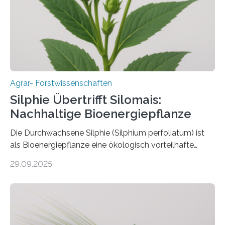
Gießen (JLU) erforscht die Arbeitsgruppe von Prof. Dr.
Marc F. Schetelig am Institut für
Insektenbiotechnologie neue biologische und
biotechnologische Verfahren zur…
Agrar- Forstwissenschaften
Silphie Übertrifft Silomais:
Nachhaltige Bioenergiepflanze
Die Durchwachsene Silphie (Silphium perfoliatum) ist
als Bioenergiepflanze eine ökologisch vorteilhafte
Alternative zu Silomais. Das ist das Ergebnis einer
29.09.2025
mehrjährigen Vergleichsstudie von Forschenden der
Universität Bayreuth. Über ihre Ergebnisse berichten sie
im Fachjournal GBC Bioenergy. —What for? Die Suche
nach nachhaltigen Alternativen zur Energiegewinnung
aus landwirtschaftlichen Kulturen ist ein zentrales