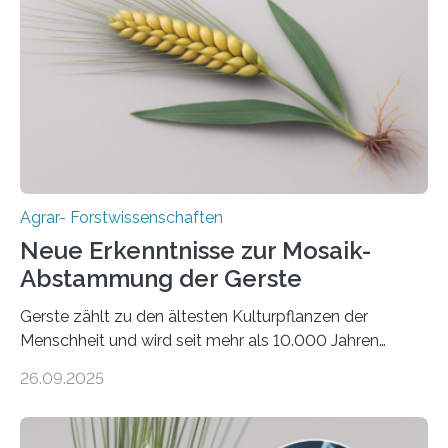
Anliegen im Zuge der europäischen Klimaziele, bis
2050 klimaneutral zu werden. In Deutschland dominiert
bislang der Mais als Energiepflanze, doch sein Anbau
bringt ökologische Herausforderungen mit sich:
Bodenerosion, Nährstoffauswaschung und…
Agrar- Forstwissenschaften
Neue Erkenntnisse zur Mosaik-
Abstammung der Gerste
Gerste zählt zu den ältesten Kulturpflanzen der
Menschheit und wird seit mehr als 10.000 Jahren
kultiviert. Lange Zeit wurde vermutet, dass sie an einem
26.09.2025
einzigen Ort domestiziert wurde. Eine neue Studie eines
internationalen Teams unter Führung des Leibniz-
Instituts für Pflanzengenetik und