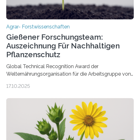
Agrar- Forstwissenschaften
Gießener Forschungsteam:
Auszeichnung Für Nachhaltigen
Pflanzenschutz
Global Technical Recognition Award der
Welternährungsorganisation für die Arbeitsgruppe von
Prof. Dr. Marc F. Schetelig am Institut für
17.10.2025
Insektenbiotechnologie der JLU Insekten spielen eine
lebenswichtige Rolle in unseren Ökosystemen, können
aber Krankheiten übertragen und der Landwirtschaft
und dem Gartenbau erhebliche Schäden zufügen. Es ist
daher entscheidend, Schadinsekten effektiv zu
bekämpfen, während gleichzeitig nützliche Insekten
erhalten bleiben. An der Justus-Liebig-Universität