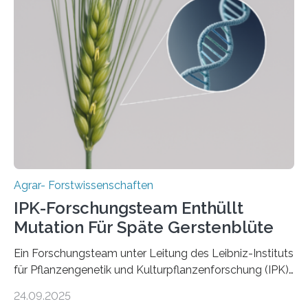
Kulturpflanzenforschung (IPK) zeigt, dass die heutige
Gerste aus verschiedenen Wildpopulationen im
sogenannten Fruchtbaren Halbmond hervorgegangen
ist. Sie besitzt also eine Art „Mosaik-Abstammung“. Die
Ergebnisse der Studie wurden heute in der
Fachzeitschrift „Nature“ veröffentlicht. Die
Forschungsgruppe hat die Evolution und…
Agrar- Forstwissenschaften
IPK-Forschungsteam Enthüllt
Mutation Für Späte Gerstenblüte
Ein Forschungsteam unter Leitung des Leibniz-Instituts
für Pflanzengenetik und Kulturpflanzenforschung (IPK)
hat die entscheidende Mutation eines Gens (PPD-H1)
24.09.2025
entdeckt, das Gerste in Regionen mit langen