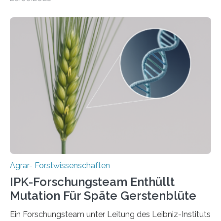
einzigen Ort domestiziert wurde. Eine neue Studie eines
internationalen Teams unter Führung des Leibniz-
Instituts für Pflanzengenetik und
Kulturpflanzenforschung (IPK) zeigt, dass die heutige
Gerste aus verschiedenen Wildpopulationen im
sogenannten Fruchtbaren Halbmond hervorgegangen
ist. Sie besitzt also eine Art „Mosaik-Abstammung“. Die
Ergebnisse der Studie wurden heute in der
Fachzeitschrift „Nature“ veröffentlicht. Die
Forschungsgruppe hat die Evolution und…
Agrar- Forstwissenschaften
IPK-Forschungsteam Enthüllt
Mutation Für Späte Gerstenblüte
Ein Forschungsteam unter Leitung des Leibniz-Instituts