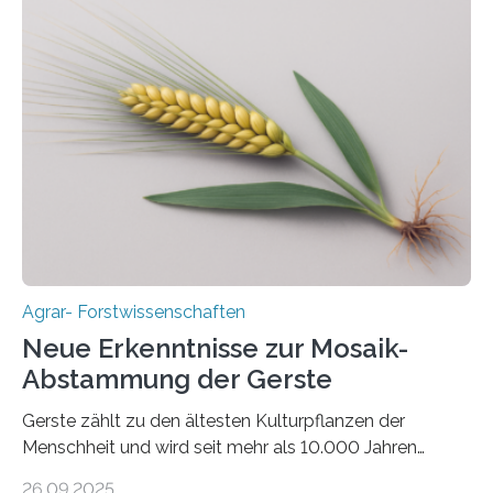
im Fachjournal GBC Bioenergy. —What for? Die Suche
nach nachhaltigen Alternativen zur Energiegewinnung
aus landwirtschaftlichen Kulturen ist ein zentrales
Anliegen im Zuge der europäischen Klimaziele, bis
2050 klimaneutral zu werden. In Deutschland dominiert
bislang der Mais als Energiepflanze, doch sein Anbau
bringt ökologische Herausforderungen mit sich:
Bodenerosion, Nährstoffauswaschung und…
Agrar- Forstwissenschaften
Neue Erkenntnisse zur Mosaik-
Abstammung der Gerste
Gerste zählt zu den ältesten Kulturpflanzen der
Menschheit und wird seit mehr als 10.000 Jahren
kultiviert. Lange Zeit wurde vermutet, dass sie an einem
26.09.2025