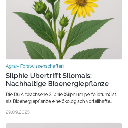
bekämpfen, während gleichzeitig nützliche Insekten
erhalten bleiben. An der Justus-Liebig-Universität
Gießen (JLU) erforscht die Arbeitsgruppe von Prof. Dr.
Marc F. Schetelig am Institut für
Insektenbiotechnologie neue biologische und
biotechnologische Verfahren zur…
Agrar- Forstwissenschaften
Silphie Übertrifft Silomais:
Nachhaltige Bioenergiepflanze
Die Durchwachsene Silphie (Silphium perfoliatum) ist
als Bioenergiepflanze eine ökologisch vorteilhafte
Alternative zu Silomais. Das ist das Ergebnis einer
29.09.2025
mehrjährigen Vergleichsstudie von Forschenden der
Universität Bayreuth. Über ihre Ergebnisse berichten sie