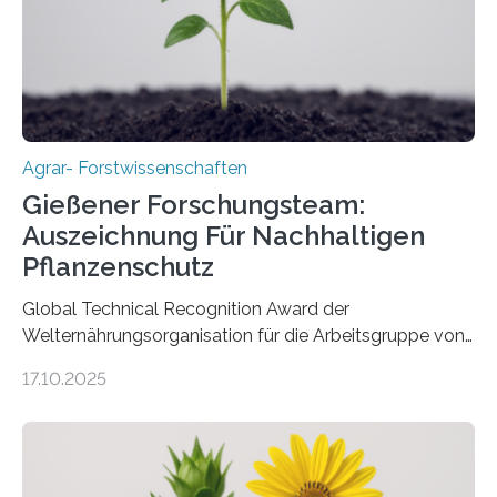
Agrar- Forstwissenschaften
Gießener Forschungsteam:
Auszeichnung Für Nachhaltigen
Pflanzenschutz
Global Technical Recognition Award der
Welternährungsorganisation für die Arbeitsgruppe von
Prof. Dr. Marc F. Schetelig am Institut für
17.10.2025
Insektenbiotechnologie der JLU Insekten spielen eine
lebenswichtige Rolle in unseren Ökosystemen, können
aber Krankheiten übertragen und der Landwirtschaft
und dem Gartenbau erhebliche Schäden zufügen. Es ist
daher entscheidend, Schadinsekten effektiv zu