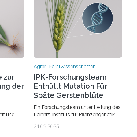
Agrar- Forstwissenschaften
 zur
IPK-Forschungsteam
ng der
Enthüllt Mutation Für
Späte Gerstenblüte
Ein Forschungsteam unter Leitung des
eit und
Leibniz-Instituts für Pflanzengenetik
hren
und Kulturpflanzenforschung (IPK) hat
24.09.2025
 vermutet,
die entscheidende Mutation eines Gens
rt
(PPD-H1) entdeckt, das Gerste in