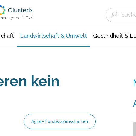
Landwirtschaft & Umwelt
Gesundheit &
Agrar- Forstwissenschaften
Unternehmensmeldungen
Biowissenschafte
Ökologie Umwelt- Naturschutz
ktmanagement-Tool
chaft
Landwirtschaft & Umwelt
Gesundheit & L
eren kein
Agrar- Forstwissenschaften