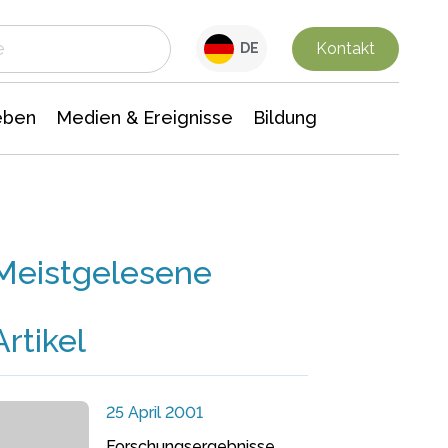
 Leben
Medien & Ereignisse
Interdisziplinäre Forschung
Veranstaltungsnachrichten
n Chemie
Gesellschaftswissenschaften
Kontakt
DE
eben
Medien & Ereignisse
Bildung
Meistgelesene
Artikel
25 April 2001
Forschungsergebnisse