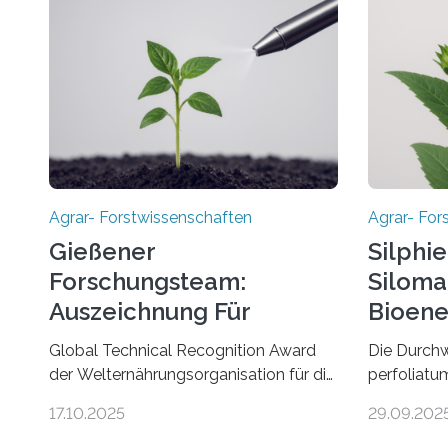
Agrar- Forstwissenschaften
Agrar- For
Gießener
Silphie
Forschungsteam:
Siloma
Auszeichnung Für
Bioene
Nachhaltigen
Global Technical Recognition Award
Die Durchw
Pflanzenschutz
der Welternährungsorganisation für die
perfoliatum
Arbeitsgruppe von Prof. Dr. Marc F.
eine ökolog
17.10.2025
29.09.202
Schetelig am Institut für
zu Silomais
Insektenbiotechnologie der JLU
mehrjährig