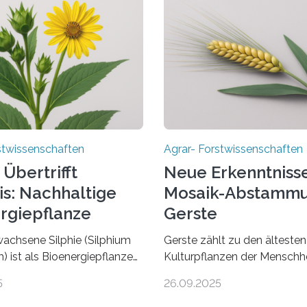
stwissenschaften
Agrar- Forstwissenschaften
 Übertrifft
Neue Erkenntnisse
is: Nachhaltige
Mosaik-Abstammu
rgiepflanze
Gerste
achsene Silphie (Silphium
Gerste zählt zu den ältesten
) ist als Bioenergiepflanze
Kulturpflanzen der Menschh
isch vorteilhafte Alternative
wird seit mehr als 10.000 Ja
5
26.09.2025
. Das ist das Ergebnis einer
kultiviert. Lange Zeit wurde
en Vergleichsstudie von
dass sie an einem einzigen O