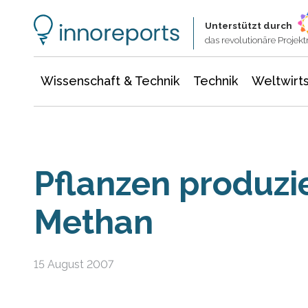
Wissenschaft & Technik
Informationstechnologie
Energie & Elektrotechnik
Unterstützt durch
das revolutionäre Proje
Wissenschaft & Technik
Technik
Weltwirts
Pflanzen produzi
Methan
15 August 2007