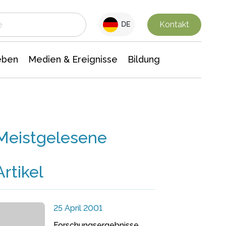
 Leben
Medien & Ereignisse
Interdisziplinäre Forschung
Veranstaltungsnachrichten
n Chemie
Gesellschaftswissenschaften
Kontakt
DE
eben
Medien & Ereignisse
Bildung
Meistgelesene
Artikel
25 April 2001
Forschungsergebnisse