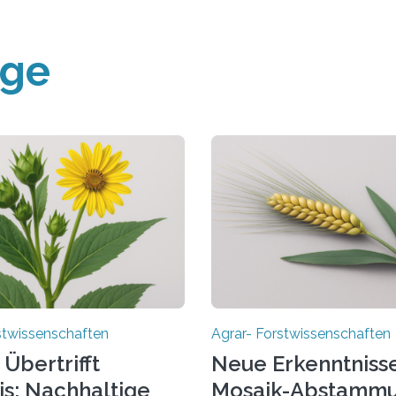
äge
stwissenschaften
Agrar- Forstwissenschaften
 Übertrifft
Neue Erkenntnisse
is: Nachhaltige
Mosaik-Abstammu