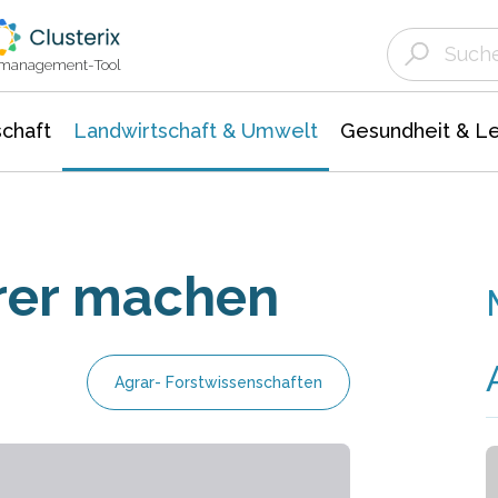
Landwirtschaft & Umwelt
Gesundheit &
Agrar- Forstwissenschaften
Unternehmensmeldungen
Biowissenschafte
Ökologie Umwelt- Naturschutz
ktmanagement-Tool
chaft
Landwirtschaft & Umwelt
Gesundheit & L
erer machen
Agrar- Forstwissenschaften