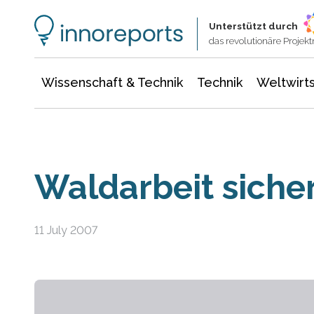
Wissenschaft & Technik
Informationstechnologie
Energie & Elektrotechnik
Unterstützt durch
das revolutionäre Proje
Wissenschaft & Technik
Technik
Weltwirts
Waldarbeit sich
11 July 2007