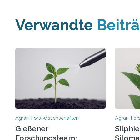
Verwandte
Beitr
Agrar- Forstwissenschaften
Agrar- For
Gießener
Silphie
Forschungsteam:
Siloma