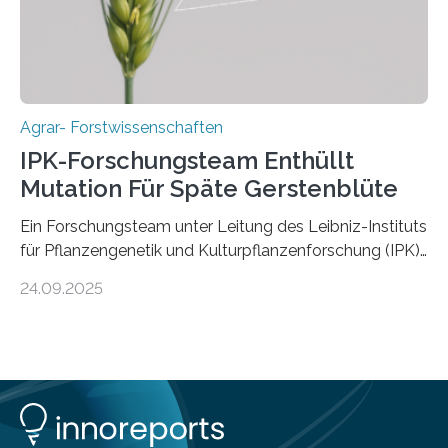
Forschungsgruppe hat die Evolution und…
Agrar- Forstwissenschaften
IPK-Forschungsteam Enthüllt
Mutation Für Späte Gerstenblüte
Ein Forschungsteam unter Leitung des Leibniz-Instituts
für Pflanzengenetik und Kulturpflanzenforschung (IPK)
hat die entscheidende Mutation eines Gens (PPD-H1)
24.09.2025
entdeckt, das Gerste in Regionen mit langen
Frühlingstagen später blühen lässt und damit letztlich
höhere Erträge ermöglicht. Die Wissenschaftlerinnen
und Wissenschaftler, die für ihre Studie große
Sammlungen von Wild- und domestizierter Gerste
analysierten, konnten auch zeigen, dass die Mutation
erst nach der Domestizierung in der südlichen Levante