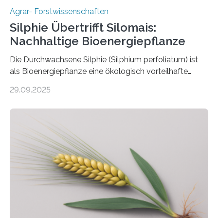
Agrar- Forstwissenschaften
Silphie Übertrifft Silomais:
Nachhaltige Bioenergiepflanze
Die Durchwachsene Silphie (Silphium perfoliatum) ist
als Bioenergiepflanze eine ökologisch vorteilhafte
Alternative zu Silomais. Das ist das Ergebnis einer
29.09.2025
mehrjährigen Vergleichsstudie von Forschenden der
Universität Bayreuth. Über ihre Ergebnisse berichten sie
im Fachjournal GBC Bioenergy. —What for? Die Suche
nach nachhaltigen Alternativen zur Energiegewinnung
aus landwirtschaftlichen Kulturen ist ein zentrales
Anliegen im Zuge der europäischen Klimaziele, bis
2050 klimaneutral zu werden. In Deutschland dominiert
bislang der Mais als Energiepflanze, doch sein Anbau
bringt ökologische Herausforderungen mit sich:
Bodenerosion, Nährstoffauswaschung und…