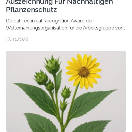
Auszeichnung Für Nachhaltigen
Pflanzenschutz
Global Technical Recognition Award der
Welternährungsorganisation für die Arbeitsgruppe von
Prof. Dr. Marc F. Schetelig am Institut für
17.10.2025
Insektenbiotechnologie der JLU Insekten spielen eine
lebenswichtige Rolle in unseren Ökosystemen, können
aber Krankheiten übertragen und der Landwirtschaft
und dem Gartenbau erhebliche Schäden zufügen. Es ist
daher entscheidend, Schadinsekten effektiv zu
bekämpfen, während gleichzeitig nützliche Insekten
erhalten bleiben. An der Justus-Liebig-Universität
Gießen (JLU) erforscht die Arbeitsgruppe von Prof. Dr.
Marc F. Schetelig am Institut für
Insektenbiotechnologie neue biologische und
biotechnologische Verfahren zur…