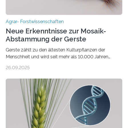
Agrar- Forstwissenschaften
Neue Erkenntnisse zur Mosaik-
Abstammung der Gerste
Gerste zählt zu den ältesten Kulturpflanzen der
Menschheit und wird seit mehr als 10.000 Jahren
kultiviert. Lange Zeit wurde vermutet, dass sie an einem
26.09.2025
einzigen Ort domestiziert wurde. Eine neue Studie eines
internationalen Teams unter Führung des Leibniz-
Instituts für Pflanzengenetik und
Kulturpflanzenforschung (IPK) zeigt, dass die heutige
Gerste aus verschiedenen Wildpopulationen im
sogenannten Fruchtbaren Halbmond hervorgegangen
ist. Sie besitzt also eine Art „Mosaik-Abstammung“. Die
Ergebnisse der Studie wurden heute in der
Fachzeitschrift „Nature“ veröffentlicht. Die