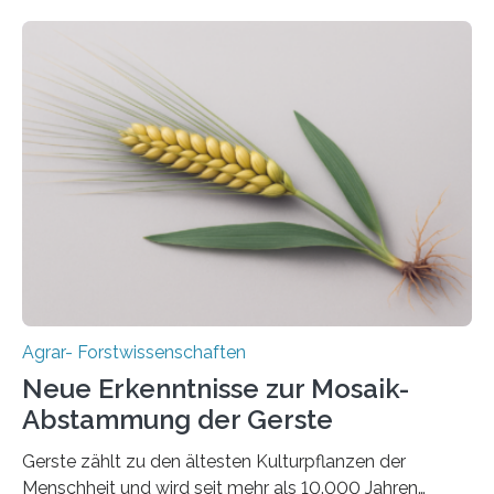
Universität Bayreuth. Über ihre Ergebnisse berichten sie
im Fachjournal GBC Bioenergy. —What for? Die Suche
nach nachhaltigen Alternativen zur Energiegewinnung
aus landwirtschaftlichen Kulturen ist ein zentrales
Anliegen im Zuge der europäischen Klimaziele, bis
2050 klimaneutral zu werden. In Deutschland dominiert
bislang der Mais als Energiepflanze, doch sein Anbau
bringt ökologische Herausforderungen mit sich:
Bodenerosion, Nährstoffauswaschung und…
Agrar- Forstwissenschaften
Neue Erkenntnisse zur Mosaik-
Abstammung der Gerste
Gerste zählt zu den ältesten Kulturpflanzen der
Menschheit und wird seit mehr als 10.000 Jahren