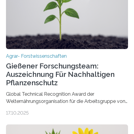
Agrar- Forstwissenschaften
Gießener Forschungsteam:
Auszeichnung Für Nachhaltigen
Pflanzenschutz
Global Technical Recognition Award der
Welternährungsorganisation für die Arbeitsgruppe von
Prof. Dr. Marc F. Schetelig am Institut für
17.10.2025
Insektenbiotechnologie der JLU Insekten spielen eine
lebenswichtige Rolle in unseren Ökosystemen, können
aber Krankheiten übertragen und der Landwirtschaft