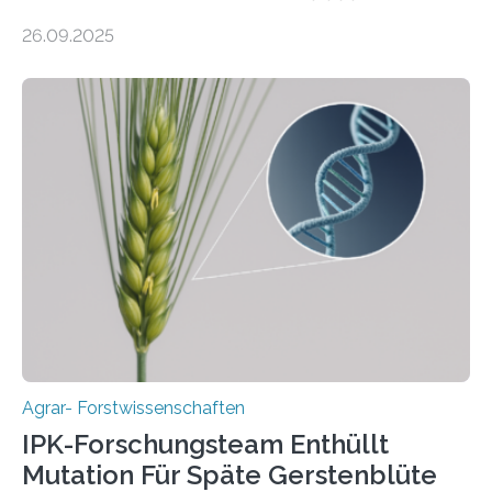
kultiviert. Lange Zeit wurde vermutet, dass sie an einem
26.09.2025
einzigen Ort domestiziert wurde. Eine neue Studie eines
internationalen Teams unter Führung des Leibniz-
Instituts für Pflanzengenetik und
Kulturpflanzenforschung (IPK) zeigt, dass die heutige
Gerste aus verschiedenen Wildpopulationen im
sogenannten Fruchtbaren Halbmond hervorgegangen
ist. Sie besitzt also eine Art „Mosaik-Abstammung“. Die
Ergebnisse der Studie wurden heute in der
Fachzeitschrift „Nature“ veröffentlicht. Die
Forschungsgruppe hat die Evolution und…
Agrar- Forstwissenschaften
IPK-Forschungsteam Enthüllt
Mutation Für Späte Gerstenblüte