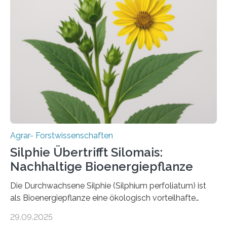
und dem Gartenbau erhebliche Schäden zufügen. Es ist
daher entscheidend, Schadinsekten effektiv zu
bekämpfen, während gleichzeitig nützliche Insekten
erhalten bleiben. An der Justus-Liebig-Universität
Gießen (JLU) erforscht die Arbeitsgruppe von Prof. Dr.
Marc F. Schetelig am Institut für
Insektenbiotechnologie neue biologische und
biotechnologische Verfahren zur…
Agrar- Forstwissenschaften
Silphie Übertrifft Silomais:
Nachhaltige Bioenergiepflanze
Die Durchwachsene Silphie (Silphium perfoliatum) ist
als Bioenergiepflanze eine ökologisch vorteilhafte
Alternative zu Silomais. Das ist das Ergebnis einer
29.09.2025
mehrjährigen Vergleichsstudie von Forschenden der