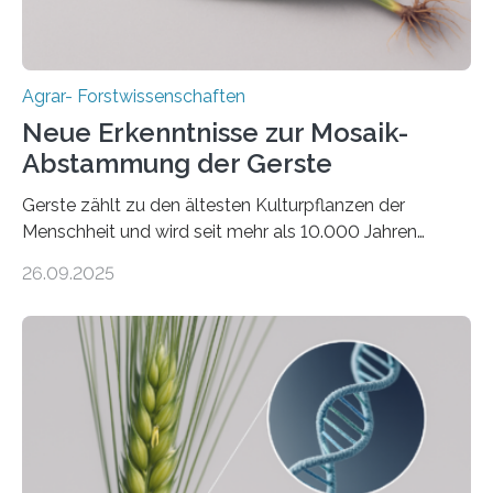
Agrar- Forstwissenschaften
Neue Erkenntnisse zur Mosaik-
Abstammung der Gerste
Gerste zählt zu den ältesten Kulturpflanzen der
Menschheit und wird seit mehr als 10.000 Jahren
kultiviert. Lange Zeit wurde vermutet, dass sie an einem
26.09.2025
einzigen Ort domestiziert wurde. Eine neue Studie eines
internationalen Teams unter Führung des Leibniz-
Instituts für Pflanzengenetik und
Kulturpflanzenforschung (IPK) zeigt, dass die heutige
Gerste aus verschiedenen Wildpopulationen im
sogenannten Fruchtbaren Halbmond hervorgegangen
ist. Sie besitzt also eine Art „Mosaik-Abstammung“. Die
Ergebnisse der Studie wurden heute in der