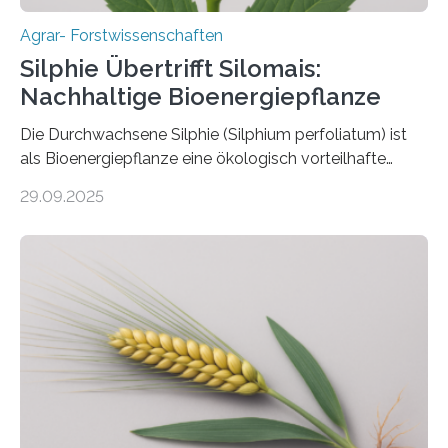
Agrar- Forstwissenschaften
Silphie Übertrifft Silomais:
Nachhaltige Bioenergiepflanze
Die Durchwachsene Silphie (Silphium perfoliatum) ist
als Bioenergiepflanze eine ökologisch vorteilhafte
Alternative zu Silomais. Das ist das Ergebnis einer
29.09.2025
mehrjährigen Vergleichsstudie von Forschenden der
Universität Bayreuth. Über ihre Ergebnisse berichten sie
im Fachjournal GBC Bioenergy. —What for? Die Suche
nach nachhaltigen Alternativen zur Energiegewinnung
aus landwirtschaftlichen Kulturen ist ein zentrales
Anliegen im Zuge der europäischen Klimaziele, bis
2050 klimaneutral zu werden. In Deutschland dominiert
bislang der Mais als Energiepflanze, doch sein Anbau
bringt ökologische Herausforderungen mit sich:
Bodenerosion, Nährstoffauswaschung und…