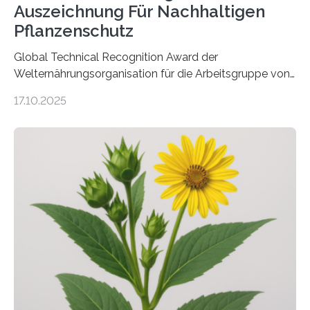
Auszeichnung Für Nachhaltigen
Pflanzenschutz
Global Technical Recognition Award der
Welternährungsorganisation für die Arbeitsgruppe von
Prof. Dr. Marc F. Schetelig am Institut für
17.10.2025
Insektenbiotechnologie der JLU Insekten spielen eine
lebenswichtige Rolle in unseren Ökosystemen, können
aber Krankheiten übertragen und der Landwirtschaft
und dem Gartenbau erhebliche Schäden zufügen. Es ist
daher entscheidend, Schadinsekten effektiv zu
bekämpfen, während gleichzeitig nützliche Insekten
erhalten bleiben. An der Justus-Liebig-Universität
Gießen (JLU) erforscht die Arbeitsgruppe von Prof. Dr.
Marc F. Schetelig am Institut für
Insektenbiotechnologie neue biologische und
biotechnologische Verfahren zur…