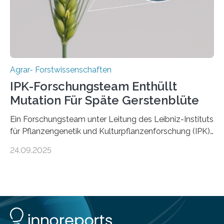
Fachzeitschrift „Nature“ veröffentlicht. Die
Forschungsgruppe hat die Evolution und…
Agrar- Forstwissenschaften
IPK-Forschungsteam Enthüllt
Mutation Für Späte Gerstenblüte
Ein Forschungsteam unter Leitung des Leibniz-Instituts
für Pflanzengenetik und Kulturpflanzenforschung (IPK)
hat die entscheidende Mutation eines Gens (PPD-H1)
24.09.2025
entdeckt, das Gerste in Regionen mit langen
Frühlingstagen später blühen lässt und damit letztlich
höhere Erträge ermöglicht. Die Wissenschaftlerinnen
und Wissenschaftler, die für ihre Studie große
Sammlungen von Wild- und domestizierter Gerste
analysierten, konnten auch zeigen, dass die Mutation