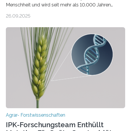
Menschheit und wird seit mehr als 10.000 Jahren
kultiviert. Lange Zeit wurde vermutet, dass sie an einem
26.09.2025
einzigen Ort domestiziert wurde. Eine neue Studie eines
internationalen Teams unter Führung des Leibniz-
Instituts für Pflanzengenetik und
Kulturpflanzenforschung (IPK) zeigt, dass die heutige
Gerste aus verschiedenen Wildpopulationen im
sogenannten Fruchtbaren Halbmond hervorgegangen
ist. Sie besitzt also eine Art „Mosaik-Abstammung“. Die
Ergebnisse der Studie wurden heute in der
Fachzeitschrift „Nature“ veröffentlicht. Die
Forschungsgruppe hat die Evolution und…
Agrar- Forstwissenschaften
IPK-Forschungsteam Enthüllt