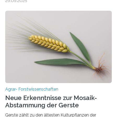
29.09.2025
mehrjährigen Vergleichsstudie von Forschenden der
Universität Bayreuth. Über ihre Ergebnisse berichten sie
im Fachjournal GBC Bioenergy. —What for? Die Suche
nach nachhaltigen Alternativen zur Energiegewinnung
aus landwirtschaftlichen Kulturen ist ein zentrales
Anliegen im Zuge der europäischen Klimaziele, bis
2050 klimaneutral zu werden. In Deutschland dominiert
bislang der Mais als Energiepflanze, doch sein Anbau
bringt ökologische Herausforderungen mit sich:
Bodenerosion, Nährstoffauswaschung und…
Agrar- Forstwissenschaften
Neue Erkenntnisse zur Mosaik-
Abstammung der Gerste
Gerste zählt zu den ältesten Kulturpflanzen der