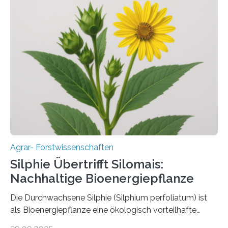
aber Krankheiten übertragen und der Landwirtschaft
und dem Gartenbau erhebliche Schäden zufügen. Es ist
daher entscheidend, Schadinsekten effektiv zu
bekämpfen, während gleichzeitig nützliche Insekten
erhalten bleiben. An der Justus-Liebig-Universität
Gießen (JLU) erforscht die Arbeitsgruppe von Prof. Dr.
Marc F. Schetelig am Institut für
Insektenbiotechnologie neue biologische und
biotechnologische Verfahren zur…
Agrar- Forstwissenschaften
Silphie Übertrifft Silomais:
Nachhaltige Bioenergiepflanze
Die Durchwachsene Silphie (Silphium perfoliatum) ist
als Bioenergiepflanze eine ökologisch vorteilhafte
Alternative zu Silomais. Das ist das Ergebnis einer