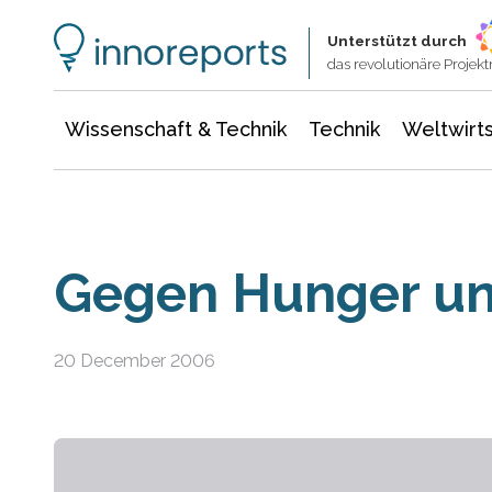
Wissenschaft & Technik
Informationstechnologie
Energie & Elektrotechnik
Unterstützt durch
das revolutionäre Proje
Wissenschaft & Technik
Technik
Weltwirts
Gegen Hunger u
20 December 2006