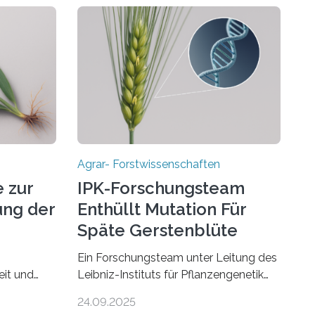
Agrar- Forstwissenschaften
 zur
IPK-Forschungsteam
ng der
Enthüllt Mutation Für
Späte Gerstenblüte
Ein Forschungsteam unter Leitung des
eit und
Leibniz-Instituts für Pflanzengenetik
hren
und Kulturpflanzenforschung (IPK) hat
24.09.2025
 vermutet,
die entscheidende Mutation eines Gens