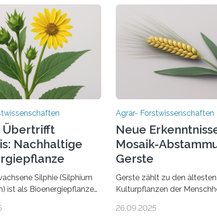
stwissenschaften
Agrar- Forstwissenschaften
 Übertrifft
Neue Erkenntnisse
is: Nachhaltige
Mosaik-Abstammu
rgiepflanze
Gerste
achsene Silphie (Silphium
Gerste zählt zu den ältesten
) ist als Bioenergiepflanze
Kulturpflanzen der Menschh
isch vorteilhafte Alternative
wird seit mehr als 10.000 Ja
5
26.09.2025
. Das ist das Ergebnis einer
kultiviert. Lange Zeit wurde