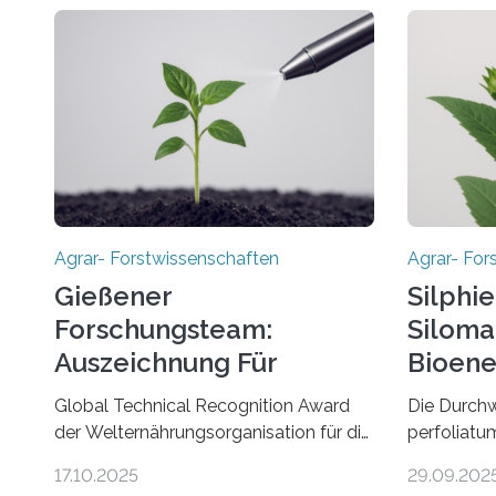
Agrar- Forstwissenschaften
Agrar- For
Gießener
Silphie
Forschungsteam:
Siloma
Auszeichnung Für
Bioene
Nachhaltigen
Global Technical Recognition Award
Die Durchw
Pflanzenschutz
der Welternährungsorganisation für die
perfoliatum
Arbeitsgruppe von Prof. Dr. Marc F.
eine ökolog
17.10.2025
29.09.202
Schetelig am Institut für
zu Silomais