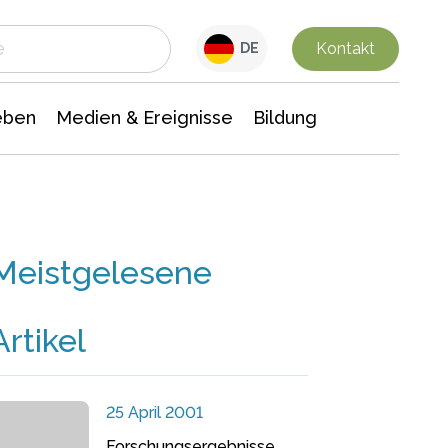
 Leben
Medien & Ereignisse
Interdisziplinäre Forschung
Veranstaltungsnachrichten
n Chemie
Gesellschaftswissenschaften
Kontakt
DE
eben
Medien & Ereignisse
Bildung
Meistgelesene
Artikel
25 April 2001
Forschungsergebnisse