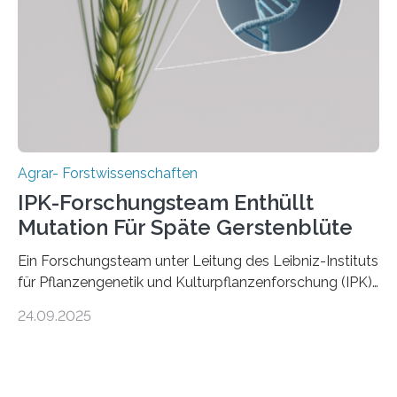
ist. Sie besitzt also eine Art „Mosaik-Abstammung“. Die
Ergebnisse der Studie wurden heute in der
Fachzeitschrift „Nature“ veröffentlicht. Die
Forschungsgruppe hat die Evolution und…
Agrar- Forstwissenschaften
IPK-Forschungsteam Enthüllt
Mutation Für Späte Gerstenblüte
Ein Forschungsteam unter Leitung des Leibniz-Instituts
für Pflanzengenetik und Kulturpflanzenforschung (IPK)
hat die entscheidende Mutation eines Gens (PPD-H1)
24.09.2025
entdeckt, das Gerste in Regionen mit langen
Frühlingstagen später blühen lässt und damit letztlich
höhere Erträge ermöglicht. Die Wissenschaftlerinnen
und Wissenschaftler, die für ihre Studie große