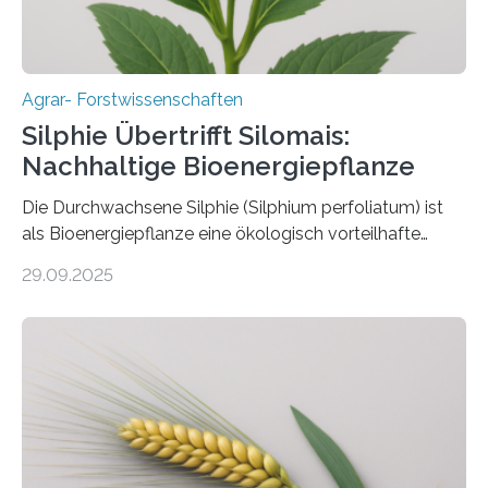
biotechnologische Verfahren zur…
Agrar- Forstwissenschaften
Silphie Übertrifft Silomais:
Nachhaltige Bioenergiepflanze
Die Durchwachsene Silphie (Silphium perfoliatum) ist
als Bioenergiepflanze eine ökologisch vorteilhafte
Alternative zu Silomais. Das ist das Ergebnis einer
29.09.2025
mehrjährigen Vergleichsstudie von Forschenden der
Universität Bayreuth. Über ihre Ergebnisse berichten sie
im Fachjournal GBC Bioenergy. —What for? Die Suche
nach nachhaltigen Alternativen zur Energiegewinnung
aus landwirtschaftlichen Kulturen ist ein zentrales
Anliegen im Zuge der europäischen Klimaziele, bis
2050 klimaneutral zu werden. In Deutschland dominiert
bislang der Mais als Energiepflanze, doch sein Anbau