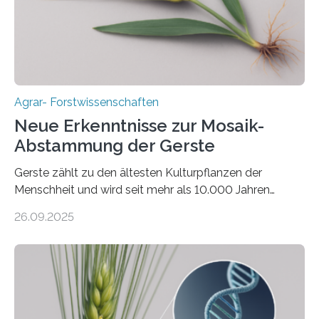
bringt ökologische Herausforderungen mit sich:
Bodenerosion, Nährstoffauswaschung und…
Agrar- Forstwissenschaften
Neue Erkenntnisse zur Mosaik-
Abstammung der Gerste
Gerste zählt zu den ältesten Kulturpflanzen der
Menschheit und wird seit mehr als 10.000 Jahren
kultiviert. Lange Zeit wurde vermutet, dass sie an einem
26.09.2025
einzigen Ort domestiziert wurde. Eine neue Studie eines
internationalen Teams unter Führung des Leibniz-
Instituts für Pflanzengenetik und
Kulturpflanzenforschung (IPK) zeigt, dass die heutige
Gerste aus verschiedenen Wildpopulationen im
sogenannten Fruchtbaren Halbmond hervorgegangen