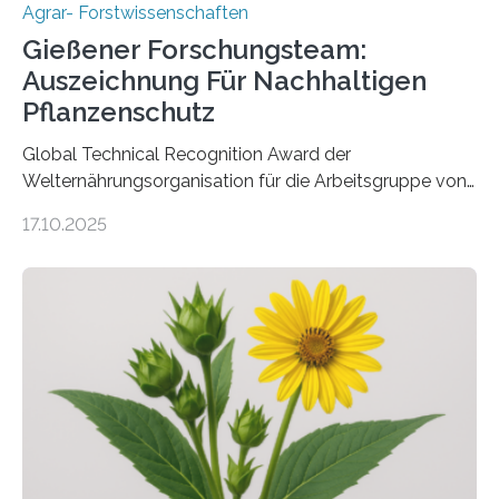
Agrar- Forstwissenschaften
Gießener Forschungsteam:
Auszeichnung Für Nachhaltigen
Pflanzenschutz
Global Technical Recognition Award der
Welternährungsorganisation für die Arbeitsgruppe von
Prof. Dr. Marc F. Schetelig am Institut für
17.10.2025
Insektenbiotechnologie der JLU Insekten spielen eine
lebenswichtige Rolle in unseren Ökosystemen, können
aber Krankheiten übertragen und der Landwirtschaft
und dem Gartenbau erhebliche Schäden zufügen. Es ist
daher entscheidend, Schadinsekten effektiv zu
bekämpfen, während gleichzeitig nützliche Insekten
erhalten bleiben. An der Justus-Liebig-Universität
Gießen (JLU) erforscht die Arbeitsgruppe von Prof. Dr.
Marc F. Schetelig am Institut für
Insektenbiotechnologie neue biologische und