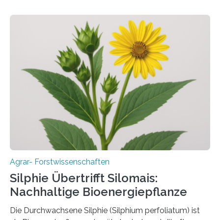
Insektenbiotechnologie der JLU Insekten spielen eine
lebenswichtige Rolle in unseren Ökosystemen, können
aber Krankheiten übertragen und der Landwirtschaft
und dem Gartenbau erhebliche Schäden zufügen. Es ist
daher entscheidend, Schadinsekten effektiv zu
bekämpfen, während gleichzeitig nützliche Insekten
erhalten bleiben. An der Justus-Liebig-Universität
Gießen (JLU) erforscht die Arbeitsgruppe von Prof. Dr.
Marc F. Schetelig am Institut für
Insektenbiotechnologie neue biologische und
biotechnologische Verfahren zur…
Agrar- Forstwissenschaften
Silphie Übertrifft Silomais:
Nachhaltige Bioenergiepflanze
Die Durchwachsene Silphie (Silphium perfoliatum) ist