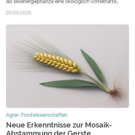
als Bioenergiepflanze eine ökologisch vorteilhafte
Alternative zu Silomais. Das ist das Ergebnis einer
29.09.2025
mehrjährigen Vergleichsstudie von Forschenden der
Universität Bayreuth. Über ihre Ergebnisse berichten sie
im Fachjournal GBC Bioenergy. —What for? Die Suche
nach nachhaltigen Alternativen zur Energiegewinnung
aus landwirtschaftlichen Kulturen ist ein zentrales
Anliegen im Zuge der europäischen Klimaziele, bis
2050 klimaneutral zu werden. In Deutschland dominiert
bislang der Mais als Energiepflanze, doch sein Anbau
bringt ökologische Herausforderungen mit sich:
Bodenerosion, Nährstoffauswaschung und…
Agrar- Forstwissenschaften
Neue Erkenntnisse zur Mosaik-
Abstammung der Gerste