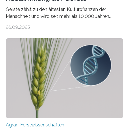
Gerste zählt zu den ältesten Kulturpflanzen der
Menschheit und wird seit mehr als 10.000 Jahren
kultiviert. Lange Zeit wurde vermutet, dass sie an einem
26.09.2025
einzigen Ort domestiziert wurde. Eine neue Studie eines
internationalen Teams unter Führung des Leibniz-
Instituts für Pflanzengenetik und
Kulturpflanzenforschung (IPK) zeigt, dass die heutige
Gerste aus verschiedenen Wildpopulationen im
sogenannten Fruchtbaren Halbmond hervorgegangen
ist. Sie besitzt also eine Art „Mosaik-Abstammung“. Die
Ergebnisse der Studie wurden heute in der
Fachzeitschrift „Nature“ veröffentlicht. Die
Forschungsgruppe hat die Evolution und…
Agrar- Forstwissenschaften