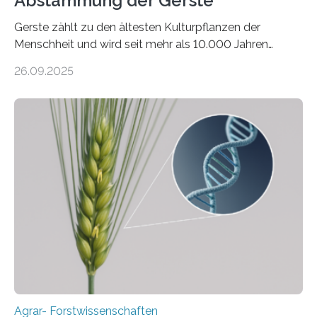
Abstammung der Gerste
Gerste zählt zu den ältesten Kulturpflanzen der
Menschheit und wird seit mehr als 10.000 Jahren
kultiviert. Lange Zeit wurde vermutet, dass sie an einem
26.09.2025
einzigen Ort domestiziert wurde. Eine neue Studie eines
internationalen Teams unter Führung des Leibniz-
Instituts für Pflanzengenetik und
Kulturpflanzenforschung (IPK) zeigt, dass die heutige
Gerste aus verschiedenen Wildpopulationen im
sogenannten Fruchtbaren Halbmond hervorgegangen
ist. Sie besitzt also eine Art „Mosaik-Abstammung“. Die
Ergebnisse der Studie wurden heute in der
Fachzeitschrift „Nature“ veröffentlicht. Die
Forschungsgruppe hat die Evolution und…
Agrar- Forstwissenschaften