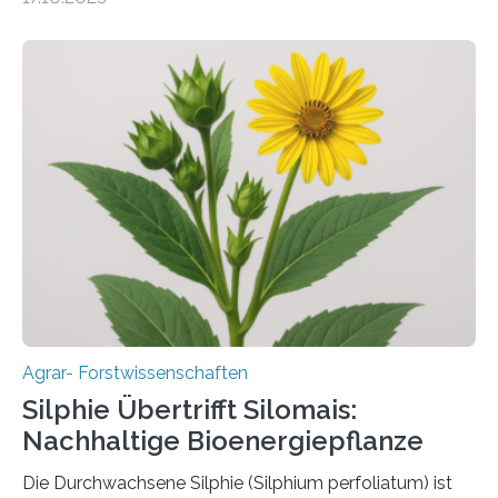
Insektenbiotechnologie der JLU Insekten spielen eine
lebenswichtige Rolle in unseren Ökosystemen, können
aber Krankheiten übertragen und der Landwirtschaft
und dem Gartenbau erhebliche Schäden zufügen. Es ist
daher entscheidend, Schadinsekten effektiv zu
bekämpfen, während gleichzeitig nützliche Insekten
erhalten bleiben. An der Justus-Liebig-Universität
Gießen (JLU) erforscht die Arbeitsgruppe von Prof. Dr.
Marc F. Schetelig am Institut für
Insektenbiotechnologie neue biologische und
biotechnologische Verfahren zur…
Agrar- Forstwissenschaften
Silphie Übertrifft Silomais:
Nachhaltige Bioenergiepflanze
Die Durchwachsene Silphie (Silphium perfoliatum) ist