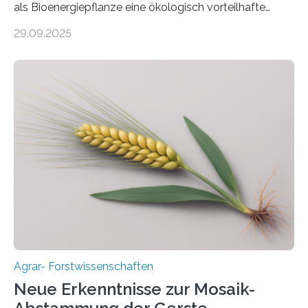
als Bioenergiepflanze eine ökologisch vorteilhafte
Alternative zu Silomais. Das ist das Ergebnis einer
29.09.2025
mehrjährigen Vergleichsstudie von Forschenden der
Universität Bayreuth. Über ihre Ergebnisse berichten sie
im Fachjournal GBC Bioenergy. —What for? Die Suche
nach nachhaltigen Alternativen zur Energiegewinnung
aus landwirtschaftlichen Kulturen ist ein zentrales
Anliegen im Zuge der europäischen Klimaziele, bis
2050 klimaneutral zu werden. In Deutschland dominiert
bislang der Mais als Energiepflanze, doch sein Anbau
bringt ökologische Herausforderungen mit sich:
Bodenerosion, Nährstoffauswaschung und…
Agrar- Forstwissenschaften
Neue Erkenntnisse zur Mosaik-