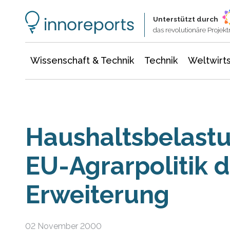
Wissenschaft & Technik
Informationstechnologie
Energie & Elektrotechnik
Unterstützt durch
das revolutionäre Proje
Wissenschaft & Technik
Technik
Weltwirts
Haushaltsbelastu
EU-Agrarpolitik d
Erweiterung
02 November 2000