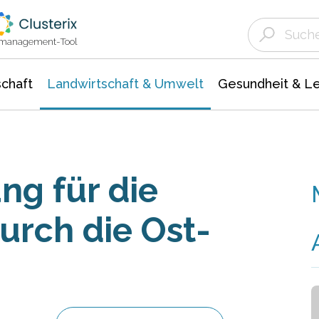
Landwirtschaft & Umwelt
Gesundheit &
Agrar- Forstwissenschaften
Unternehmensmeldungen
Biowissenschafte
Ökologie Umwelt- Naturschutz
ktmanagement-Tool
chaft
Landwirtschaft & Umwelt
Gesundheit & L
ng für die
urch die Ost-