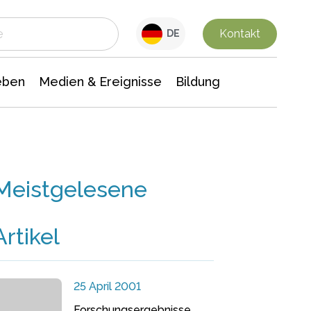
 Leben
Medien & Ereignisse
Interdisziplinäre Forschung
Veranstaltungsnachrichten
n Chemie
Gesellschaftswissenschaften
Kontakt
DE
eben
Medien & Ereignisse
Bildung
Meistgelesene
Artikel
25 April 2001
Forschungsergebnisse