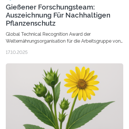
Gießener Forschungsteam:
Auszeichnung Für Nachhaltigen
Pflanzenschutz
Global Technical Recognition Award der
Welternährungsorganisation für die Arbeitsgruppe von
Prof. Dr. Marc F. Schetelig am Institut für
17.10.2025
Insektenbiotechnologie der JLU Insekten spielen eine
lebenswichtige Rolle in unseren Ökosystemen, können
aber Krankheiten übertragen und der Landwirtschaft
und dem Gartenbau erhebliche Schäden zufügen. Es ist
daher entscheidend, Schadinsekten effektiv zu
bekämpfen, während gleichzeitig nützliche Insekten
erhalten bleiben. An der Justus-Liebig-Universität
Gießen (JLU) erforscht die Arbeitsgruppe von Prof. Dr.
Marc F. Schetelig am Institut für
Insektenbiotechnologie neue biologische und
biotechnologische Verfahren zur…