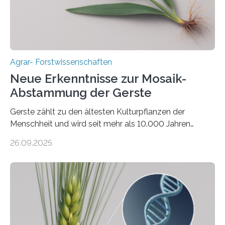
Bodenerosion, Nährstoffauswaschung und…
Agrar- Forstwissenschaften
Neue Erkenntnisse zur Mosaik-
Abstammung der Gerste
Gerste zählt zu den ältesten Kulturpflanzen der
Menschheit und wird seit mehr als 10.000 Jahren
kultiviert. Lange Zeit wurde vermutet, dass sie an einem
26.09.2025
einzigen Ort domestiziert wurde. Eine neue Studie eines
internationalen Teams unter Führung des Leibniz-
Instituts für Pflanzengenetik und
Kulturpflanzenforschung (IPK) zeigt, dass die heutige
Gerste aus verschiedenen Wildpopulationen im
sogenannten Fruchtbaren Halbmond hervorgegangen
ist. Sie besitzt also eine Art „Mosaik-Abstammung“. Die