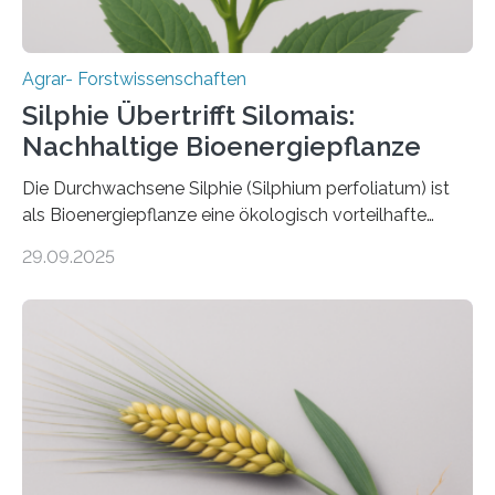
Agrar- Forstwissenschaften
Silphie Übertrifft Silomais:
Nachhaltige Bioenergiepflanze
Die Durchwachsene Silphie (Silphium perfoliatum) ist
als Bioenergiepflanze eine ökologisch vorteilhafte
Alternative zu Silomais. Das ist das Ergebnis einer
29.09.2025
mehrjährigen Vergleichsstudie von Forschenden der
Universität Bayreuth. Über ihre Ergebnisse berichten sie
im Fachjournal GBC Bioenergy. —What for? Die Suche
nach nachhaltigen Alternativen zur Energiegewinnung
aus landwirtschaftlichen Kulturen ist ein zentrales
Anliegen im Zuge der europäischen Klimaziele, bis
2050 klimaneutral zu werden. In Deutschland dominiert
bislang der Mais als Energiepflanze, doch sein Anbau
bringt ökologische Herausforderungen mit sich: