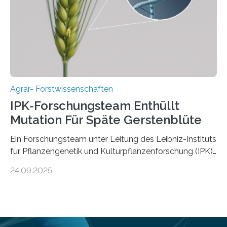
Ergebnisse der Studie wurden heute in der
Fachzeitschrift „Nature“ veröffentlicht. Die
Forschungsgruppe hat die Evolution und…
Agrar- Forstwissenschaften
IPK-Forschungsteam Enthüllt
Mutation Für Späte Gerstenblüte
Ein Forschungsteam unter Leitung des Leibniz-Instituts
für Pflanzengenetik und Kulturpflanzenforschung (IPK)
hat die entscheidende Mutation eines Gens (PPD-H1)
24.09.2025
entdeckt, das Gerste in Regionen mit langen
Frühlingstagen später blühen lässt und damit letztlich
höhere Erträge ermöglicht. Die Wissenschaftlerinnen
und Wissenschaftler, die für ihre Studie große
Sammlungen von Wild- und domestizierter Gerste