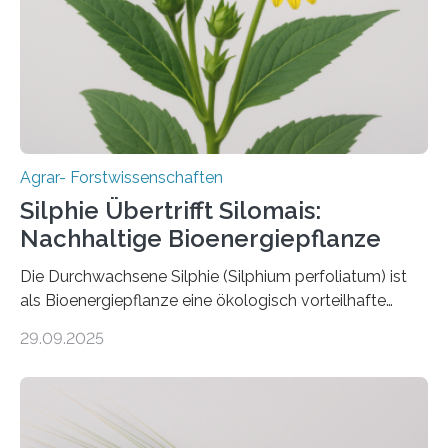
Gießen (JLU) erforscht die Arbeitsgruppe von Prof. Dr.
Marc F. Schetelig am Institut für
Insektenbiotechnologie neue biologische und
biotechnologische Verfahren zur…
Agrar- Forstwissenschaften
Silphie Übertrifft Silomais:
Nachhaltige Bioenergiepflanze
Die Durchwachsene Silphie (Silphium perfoliatum) ist
als Bioenergiepflanze eine ökologisch vorteilhafte
Alternative zu Silomais. Das ist das Ergebnis einer
29.09.2025
mehrjährigen Vergleichsstudie von Forschenden der
Universität Bayreuth. Über ihre Ergebnisse berichten sie
im Fachjournal GBC Bioenergy. —What for? Die Suche
nach nachhaltigen Alternativen zur Energiegewinnung
aus landwirtschaftlichen Kulturen ist ein zentrales