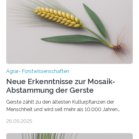
Anliegen im Zuge der europäischen Klimaziele, bis
2050 klimaneutral zu werden. In Deutschland dominiert
bislang der Mais als Energiepflanze, doch sein Anbau
bringt ökologische Herausforderungen mit sich:
Bodenerosion, Nährstoffauswaschung und…
Agrar- Forstwissenschaften
Neue Erkenntnisse zur Mosaik-
Abstammung der Gerste
Gerste zählt zu den ältesten Kulturpflanzen der
Menschheit und wird seit mehr als 10.000 Jahren
kultiviert. Lange Zeit wurde vermutet, dass sie an einem
26.09.2025
einzigen Ort domestiziert wurde. Eine neue Studie eines
internationalen Teams unter Führung des Leibniz-