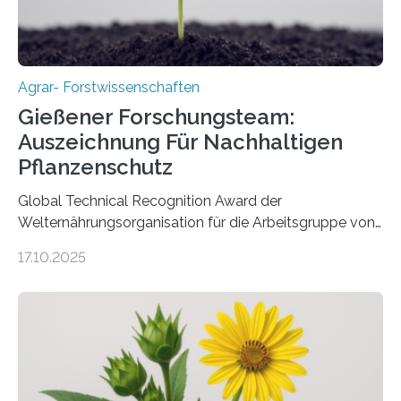
Agrar- Forstwissenschaften
Gießener Forschungsteam:
Auszeichnung Für Nachhaltigen
Pflanzenschutz
Global Technical Recognition Award der
Welternährungsorganisation für die Arbeitsgruppe von
Prof. Dr. Marc F. Schetelig am Institut für
17.10.2025
Insektenbiotechnologie der JLU Insekten spielen eine
lebenswichtige Rolle in unseren Ökosystemen, können
aber Krankheiten übertragen und der Landwirtschaft
und dem Gartenbau erhebliche Schäden zufügen. Es ist
daher entscheidend, Schadinsekten effektiv zu
bekämpfen, während gleichzeitig nützliche Insekten
erhalten bleiben. An der Justus-Liebig-Universität