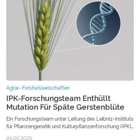
Instituts für Pflanzengenetik und
Kulturpflanzenforschung (IPK) zeigt, dass die heutige
Gerste aus verschiedenen Wildpopulationen im
sogenannten Fruchtbaren Halbmond hervorgegangen
ist. Sie besitzt also eine Art „Mosaik-Abstammung“. Die
Ergebnisse der Studie wurden heute in der
Fachzeitschrift „Nature“ veröffentlicht. Die
Forschungsgruppe hat die Evolution und…
Agrar- Forstwissenschaften
IPK-Forschungsteam Enthüllt
Mutation Für Späte Gerstenblüte
Ein Forschungsteam unter Leitung des Leibniz-Instituts
für Pflanzengenetik und Kulturpflanzenforschung (IPK)
hat die entscheidende Mutation eines Gens (PPD-H1)
24.09.2025