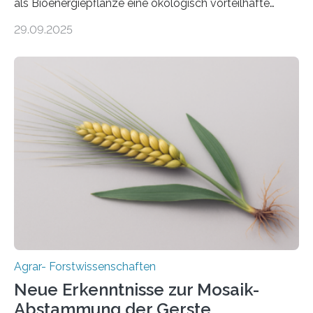
als Bioenergiepflanze eine ökologisch vorteilhafte
Alternative zu Silomais. Das ist das Ergebnis einer
29.09.2025
mehrjährigen Vergleichsstudie von Forschenden der
Universität Bayreuth. Über ihre Ergebnisse berichten sie
im Fachjournal GBC Bioenergy. —What for? Die Suche
nach nachhaltigen Alternativen zur Energiegewinnung
aus landwirtschaftlichen Kulturen ist ein zentrales
Anliegen im Zuge der europäischen Klimaziele, bis
2050 klimaneutral zu werden. In Deutschland dominiert
bislang der Mais als Energiepflanze, doch sein Anbau
bringt ökologische Herausforderungen mit sich:
Bodenerosion, Nährstoffauswaschung und…
Agrar- Forstwissenschaften
Neue Erkenntnisse zur Mosaik-
Abstammung der Gerste