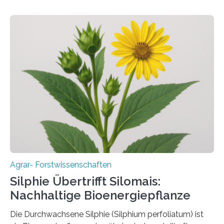
Insektenbiotechnologie der JLU Insekten spielen eine
lebenswichtige Rolle in unseren Ökosystemen, können
aber Krankheiten übertragen und der Landwirtschaft
und dem Gartenbau erhebliche Schäden zufügen. Es ist
daher entscheidend, Schadinsekten effektiv zu
bekämpfen, während gleichzeitig nützliche Insekten
erhalten bleiben. An der Justus-Liebig-Universität
Gießen (JLU) erforscht die Arbeitsgruppe von Prof. Dr.
Marc F. Schetelig am Institut für
Insektenbiotechnologie neue biologische und
biotechnologische Verfahren zur…
Agrar- Forstwissenschaften
Silphie Übertrifft Silomais:
Nachhaltige Bioenergiepflanze
Die Durchwachsene Silphie (Silphium perfoliatum) ist