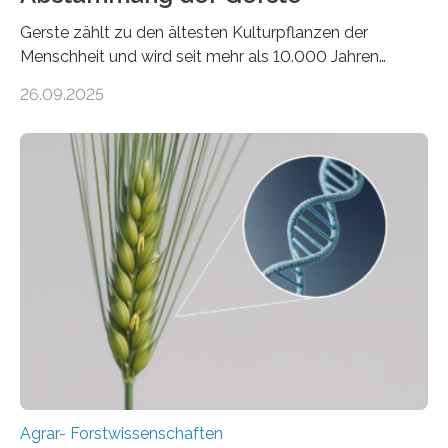
Gerste zählt zu den ältesten Kulturpflanzen der
Menschheit und wird seit mehr als 10.000 Jahren
kultiviert. Lange Zeit wurde vermutet, dass sie an einem
26.09.2025
einzigen Ort domestiziert wurde. Eine neue Studie eines
internationalen Teams unter Führung des Leibniz-
Instituts für Pflanzengenetik und
Kulturpflanzenforschung (IPK) zeigt, dass die heutige
Gerste aus verschiedenen Wildpopulationen im
sogenannten Fruchtbaren Halbmond hervorgegangen
ist. Sie besitzt also eine Art „Mosaik-Abstammung“. Die
Ergebnisse der Studie wurden heute in der
Fachzeitschrift „Nature“ veröffentlicht. Die
Forschungsgruppe hat die Evolution und…
Agrar- Forstwissenschaften