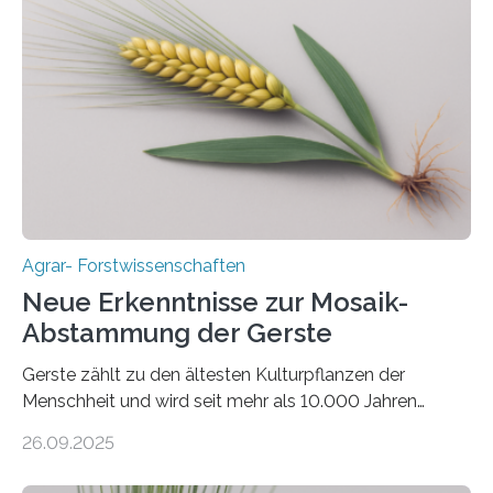
aus landwirtschaftlichen Kulturen ist ein zentrales
Anliegen im Zuge der europäischen Klimaziele, bis
2050 klimaneutral zu werden. In Deutschland dominiert
bislang der Mais als Energiepflanze, doch sein Anbau
bringt ökologische Herausforderungen mit sich:
Bodenerosion, Nährstoffauswaschung und…
Agrar- Forstwissenschaften
Neue Erkenntnisse zur Mosaik-
Abstammung der Gerste
Gerste zählt zu den ältesten Kulturpflanzen der
Menschheit und wird seit mehr als 10.000 Jahren
kultiviert. Lange Zeit wurde vermutet, dass sie an einem
26.09.2025
einzigen Ort domestiziert wurde. Eine neue Studie eines
internationalen Teams unter Führung des Leibniz-