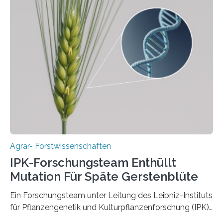
Instituts für Pflanzengenetik und
Kulturpflanzenforschung (IPK) zeigt, dass die heutige
Gerste aus verschiedenen Wildpopulationen im
sogenannten Fruchtbaren Halbmond hervorgegangen
ist. Sie besitzt also eine Art „Mosaik-Abstammung“. Die
Ergebnisse der Studie wurden heute in der
Fachzeitschrift „Nature“ veröffentlicht. Die
Forschungsgruppe hat die Evolution und…
Agrar- Forstwissenschaften
IPK-Forschungsteam Enthüllt
Mutation Für Späte Gerstenblüte
Ein Forschungsteam unter Leitung des Leibniz-Instituts
für Pflanzengenetik und Kulturpflanzenforschung (IPK)
hat die entscheidende Mutation eines Gens (PPD-H1)