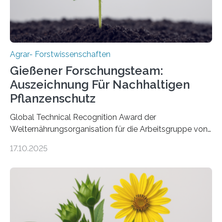
Agrar- Forstwissenschaften
Gießener Forschungsteam:
Auszeichnung Für Nachhaltigen
Pflanzenschutz
Global Technical Recognition Award der
Welternährungsorganisation für die Arbeitsgruppe von
Prof. Dr. Marc F. Schetelig am Institut für
17.10.2025
Insektenbiotechnologie der JLU Insekten spielen eine
lebenswichtige Rolle in unseren Ökosystemen, können
aber Krankheiten übertragen und der Landwirtschaft
und dem Gartenbau erhebliche Schäden zufügen. Es ist
daher entscheidend, Schadinsekten effektiv zu
bekämpfen, während gleichzeitig nützliche Insekten