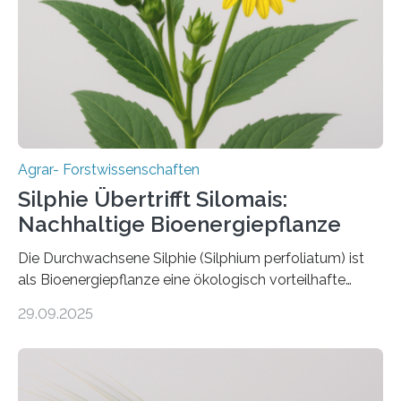
erhalten bleiben. An der Justus-Liebig-Universität
Gießen (JLU) erforscht die Arbeitsgruppe von Prof. Dr.
Marc F. Schetelig am Institut für
Insektenbiotechnologie neue biologische und
biotechnologische Verfahren zur…
Agrar- Forstwissenschaften
Silphie Übertrifft Silomais:
Nachhaltige Bioenergiepflanze
Die Durchwachsene Silphie (Silphium perfoliatum) ist
als Bioenergiepflanze eine ökologisch vorteilhafte
Alternative zu Silomais. Das ist das Ergebnis einer
29.09.2025
mehrjährigen Vergleichsstudie von Forschenden der
Universität Bayreuth. Über ihre Ergebnisse berichten sie
im Fachjournal GBC Bioenergy. —What for? Die Suche
nach nachhaltigen Alternativen zur Energiegewinnung