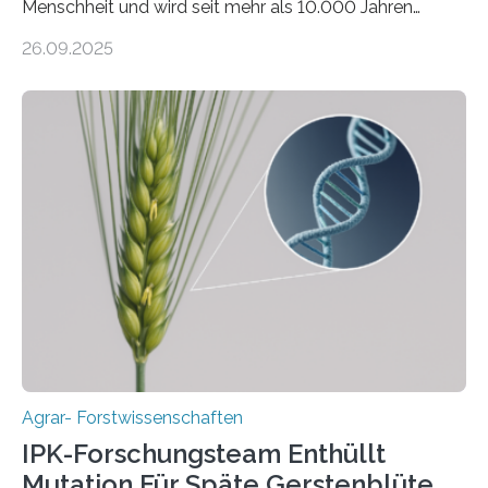
Menschheit und wird seit mehr als 10.000 Jahren
kultiviert. Lange Zeit wurde vermutet, dass sie an einem
26.09.2025
einzigen Ort domestiziert wurde. Eine neue Studie eines
internationalen Teams unter Führung des Leibniz-
Instituts für Pflanzengenetik und
Kulturpflanzenforschung (IPK) zeigt, dass die heutige
Gerste aus verschiedenen Wildpopulationen im
sogenannten Fruchtbaren Halbmond hervorgegangen
ist. Sie besitzt also eine Art „Mosaik-Abstammung“. Die
Ergebnisse der Studie wurden heute in der
Fachzeitschrift „Nature“ veröffentlicht. Die
Forschungsgruppe hat die Evolution und…
Agrar- Forstwissenschaften
IPK-Forschungsteam Enthüllt
Mutation Für Späte Gerstenblüte