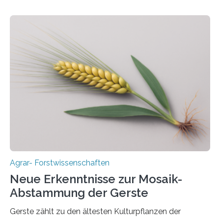
mehrjährigen Vergleichsstudie von Forschenden der
Universität Bayreuth. Über ihre Ergebnisse berichten sie
im Fachjournal GBC Bioenergy. —What for? Die Suche
nach nachhaltigen Alternativen zur Energiegewinnung
aus landwirtschaftlichen Kulturen ist ein zentrales
Anliegen im Zuge der europäischen Klimaziele, bis
2050 klimaneutral zu werden. In Deutschland dominiert
bislang der Mais als Energiepflanze, doch sein Anbau
bringt ökologische Herausforderungen mit sich:
Bodenerosion, Nährstoffauswaschung und…
Agrar- Forstwissenschaften
Neue Erkenntnisse zur Mosaik-
Abstammung der Gerste
Gerste zählt zu den ältesten Kulturpflanzen der