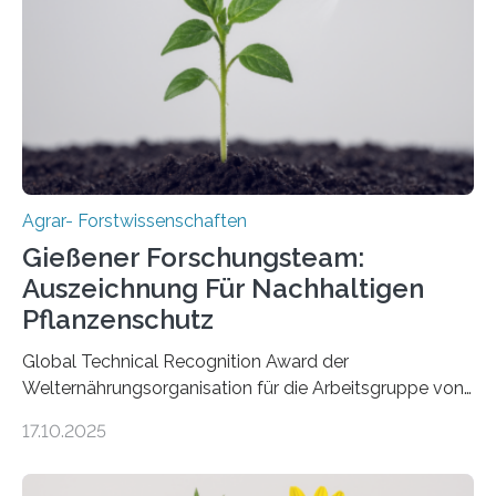
Agrar- Forstwissenschaften
Gießener Forschungsteam:
Auszeichnung Für Nachhaltigen
Pflanzenschutz
Global Technical Recognition Award der
Welternährungsorganisation für die Arbeitsgruppe von
Prof. Dr. Marc F. Schetelig am Institut für
17.10.2025
Insektenbiotechnologie der JLU Insekten spielen eine
lebenswichtige Rolle in unseren Ökosystemen, können
aber Krankheiten übertragen und der Landwirtschaft