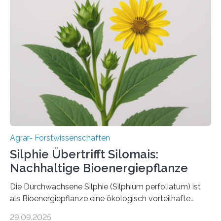
und dem Gartenbau erhebliche Schäden zufügen. Es ist
daher entscheidend, Schadinsekten effektiv zu
bekämpfen, während gleichzeitig nützliche Insekten
erhalten bleiben. An der Justus-Liebig-Universität
Gießen (JLU) erforscht die Arbeitsgruppe von Prof. Dr.
Marc F. Schetelig am Institut für
Insektenbiotechnologie neue biologische und
biotechnologische Verfahren zur…
Agrar- Forstwissenschaften
Silphie Übertrifft Silomais:
Nachhaltige Bioenergiepflanze
Die Durchwachsene Silphie (Silphium perfoliatum) ist
als Bioenergiepflanze eine ökologisch vorteilhafte
Alternative zu Silomais. Das ist das Ergebnis einer
29.09.2025