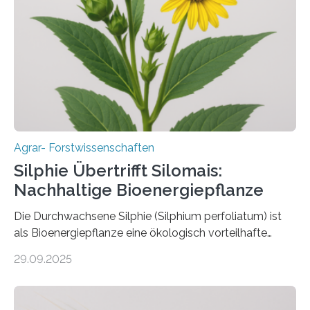
bekämpfen, während gleichzeitig nützliche Insekten
erhalten bleiben. An der Justus-Liebig-Universität
Gießen (JLU) erforscht die Arbeitsgruppe von Prof. Dr.
Marc F. Schetelig am Institut für
Insektenbiotechnologie neue biologische und
biotechnologische Verfahren zur…
Agrar- Forstwissenschaften
Silphie Übertrifft Silomais:
Nachhaltige Bioenergiepflanze
Die Durchwachsene Silphie (Silphium perfoliatum) ist
als Bioenergiepflanze eine ökologisch vorteilhafte
Alternative zu Silomais. Das ist das Ergebnis einer
29.09.2025
mehrjährigen Vergleichsstudie von Forschenden der
Universität Bayreuth. Über ihre Ergebnisse berichten sie
im Fachjournal GBC Bioenergy. —What for? Die Suche