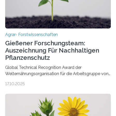
Agrar- Forstwissenschaften
Gießener Forschungsteam:
Auszeichnung Für Nachhaltigen
Pflanzenschutz
Global Technical Recognition Award der
Welternährungsorganisation für die Arbeitsgruppe von
Prof. Dr. Marc F. Schetelig am Institut für
17.10.2025
Insektenbiotechnologie der JLU Insekten spielen eine
lebenswichtige Rolle in unseren Ökosystemen, können
aber Krankheiten übertragen und der Landwirtschaft
und dem Gartenbau erhebliche Schäden zufügen. Es ist
daher entscheidend, Schadinsekten effektiv zu