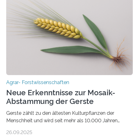
nach nachhaltigen Alternativen zur Energiegewinnung
aus landwirtschaftlichen Kulturen ist ein zentrales
Anliegen im Zuge der europäischen Klimaziele, bis
2050 klimaneutral zu werden. In Deutschland dominiert
bislang der Mais als Energiepflanze, doch sein Anbau
bringt ökologische Herausforderungen mit sich:
Bodenerosion, Nährstoffauswaschung und…
Agrar- Forstwissenschaften
Neue Erkenntnisse zur Mosaik-
Abstammung der Gerste
Gerste zählt zu den ältesten Kulturpflanzen der
Menschheit und wird seit mehr als 10.000 Jahren
kultiviert. Lange Zeit wurde vermutet, dass sie an einem
26.09.2025
einzigen Ort domestiziert wurde. Eine neue Studie eines