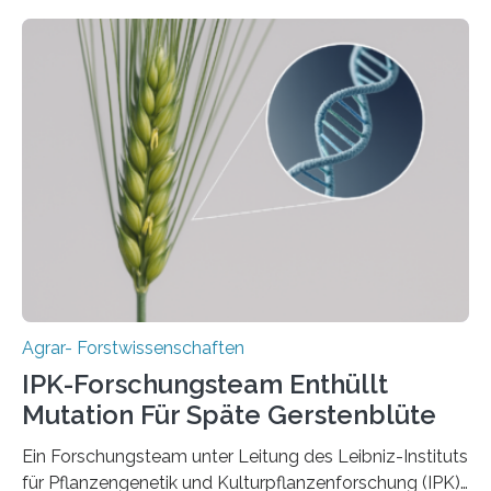
internationalen Teams unter Führung des Leibniz-
Instituts für Pflanzengenetik und
Kulturpflanzenforschung (IPK) zeigt, dass die heutige
Gerste aus verschiedenen Wildpopulationen im
sogenannten Fruchtbaren Halbmond hervorgegangen
ist. Sie besitzt also eine Art „Mosaik-Abstammung“. Die
Ergebnisse der Studie wurden heute in der
Fachzeitschrift „Nature“ veröffentlicht. Die
Forschungsgruppe hat die Evolution und…
Agrar- Forstwissenschaften
IPK-Forschungsteam Enthüllt
Mutation Für Späte Gerstenblüte
Ein Forschungsteam unter Leitung des Leibniz-Instituts
für Pflanzengenetik und Kulturpflanzenforschung (IPK)