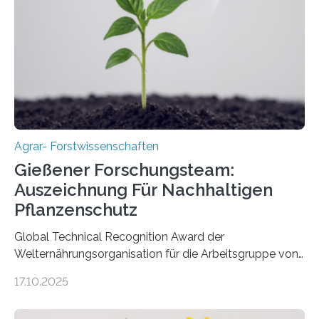
Agrar- Forstwissenschaften
Gießener Forschungsteam:
Auszeichnung Für Nachhaltigen
Pflanzenschutz
Global Technical Recognition Award der
Welternährungsorganisation für die Arbeitsgruppe von
Prof. Dr. Marc F. Schetelig am Institut für
17.10.2025
Insektenbiotechnologie der JLU Insekten spielen eine
lebenswichtige Rolle in unseren Ökosystemen, können