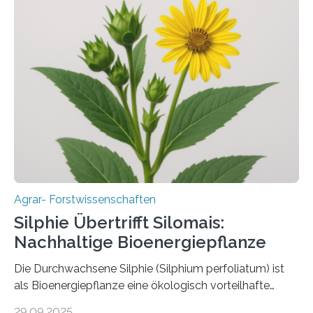
aber Krankheiten übertragen und der Landwirtschaft
und dem Gartenbau erhebliche Schäden zufügen. Es ist
daher entscheidend, Schadinsekten effektiv zu
bekämpfen, während gleichzeitig nützliche Insekten
erhalten bleiben. An der Justus-Liebig-Universität
Gießen (JLU) erforscht die Arbeitsgruppe von Prof. Dr.
Marc F. Schetelig am Institut für
Insektenbiotechnologie neue biologische und
biotechnologische Verfahren zur…
Agrar- Forstwissenschaften
Silphie Übertrifft Silomais:
Nachhaltige Bioenergiepflanze
Die Durchwachsene Silphie (Silphium perfoliatum) ist
als Bioenergiepflanze eine ökologisch vorteilhafte
Alternative zu Silomais. Das ist das Ergebnis einer
29.09.2025