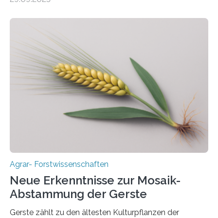
mehrjährigen Vergleichsstudie von Forschenden der
Universität Bayreuth. Über ihre Ergebnisse berichten sie
im Fachjournal GBC Bioenergy. —What for? Die Suche
nach nachhaltigen Alternativen zur Energiegewinnung
aus landwirtschaftlichen Kulturen ist ein zentrales
Anliegen im Zuge der europäischen Klimaziele, bis
2050 klimaneutral zu werden. In Deutschland dominiert
bislang der Mais als Energiepflanze, doch sein Anbau
bringt ökologische Herausforderungen mit sich:
Bodenerosion, Nährstoffauswaschung und…
Agrar- Forstwissenschaften
Neue Erkenntnisse zur Mosaik-
Abstammung der Gerste
Gerste zählt zu den ältesten Kulturpflanzen der