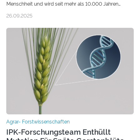
Menschheit und wird seit mehr als 10.000 Jahren
kultiviert. Lange Zeit wurde vermutet, dass sie an einem
26.09.2025
einzigen Ort domestiziert wurde. Eine neue Studie eines
internationalen Teams unter Führung des Leibniz-
Instituts für Pflanzengenetik und
Kulturpflanzenforschung (IPK) zeigt, dass die heutige
Gerste aus verschiedenen Wildpopulationen im
sogenannten Fruchtbaren Halbmond hervorgegangen
ist. Sie besitzt also eine Art „Mosaik-Abstammung“. Die
Ergebnisse der Studie wurden heute in der
Fachzeitschrift „Nature“ veröffentlicht. Die
Forschungsgruppe hat die Evolution und…
Agrar- Forstwissenschaften
IPK-Forschungsteam Enthüllt