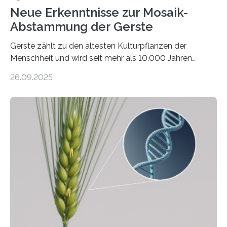
Neue Erkenntnisse zur Mosaik-
Abstammung der Gerste
Gerste zählt zu den ältesten Kulturpflanzen der
Menschheit und wird seit mehr als 10.000 Jahren
kultiviert. Lange Zeit wurde vermutet, dass sie an einem
26.09.2025
einzigen Ort domestiziert wurde. Eine neue Studie eines
internationalen Teams unter Führung des Leibniz-
Instituts für Pflanzengenetik und
Kulturpflanzenforschung (IPK) zeigt, dass die heutige
Gerste aus verschiedenen Wildpopulationen im
sogenannten Fruchtbaren Halbmond hervorgegangen
ist. Sie besitzt also eine Art „Mosaik-Abstammung“. Die
Ergebnisse der Studie wurden heute in der
Fachzeitschrift „Nature“ veröffentlicht. Die
Forschungsgruppe hat die Evolution und…