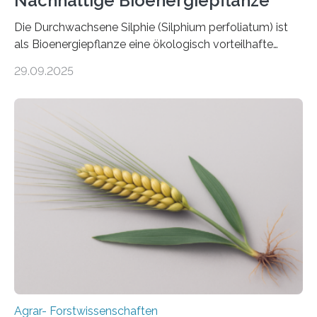
Nachhaltige Bioenergiepflanze
Die Durchwachsene Silphie (Silphium perfoliatum) ist
als Bioenergiepflanze eine ökologisch vorteilhafte
Alternative zu Silomais. Das ist das Ergebnis einer
29.09.2025
mehrjährigen Vergleichsstudie von Forschenden der
Universität Bayreuth. Über ihre Ergebnisse berichten sie
im Fachjournal GBC Bioenergy. —What for? Die Suche
nach nachhaltigen Alternativen zur Energiegewinnung
aus landwirtschaftlichen Kulturen ist ein zentrales
Anliegen im Zuge der europäischen Klimaziele, bis
2050 klimaneutral zu werden. In Deutschland dominiert
bislang der Mais als Energiepflanze, doch sein Anbau
bringt ökologische Herausforderungen mit sich:
Bodenerosion, Nährstoffauswaschung und…
Agrar- Forstwissenschaften