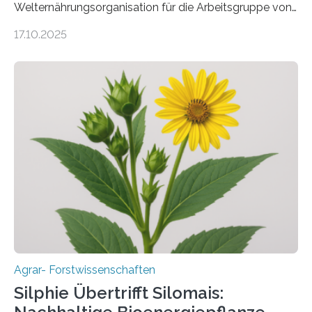
Welternährungsorganisation für die Arbeitsgruppe von
Prof. Dr. Marc F. Schetelig am Institut für
17.10.2025
Insektenbiotechnologie der JLU Insekten spielen eine
lebenswichtige Rolle in unseren Ökosystemen, können
aber Krankheiten übertragen und der Landwirtschaft
und dem Gartenbau erhebliche Schäden zufügen. Es ist
daher entscheidend, Schadinsekten effektiv zu
bekämpfen, während gleichzeitig nützliche Insekten
erhalten bleiben. An der Justus-Liebig-Universität
Gießen (JLU) erforscht die Arbeitsgruppe von Prof. Dr.
Marc F. Schetelig am Institut für
Insektenbiotechnologie neue biologische und
biotechnologische Verfahren zur…
Agrar- Forstwissenschaften
Silphie Übertrifft Silomais: