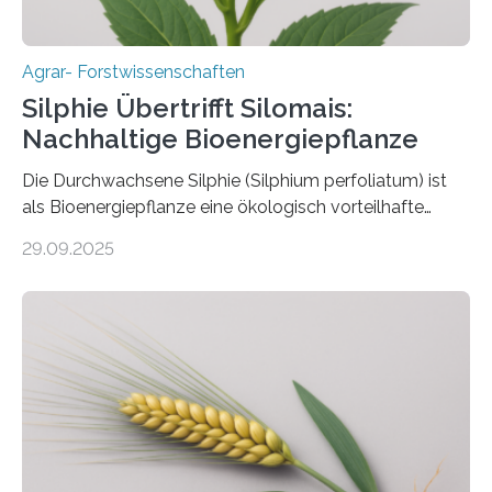
Agrar- Forstwissenschaften
Silphie Übertrifft Silomais:
Nachhaltige Bioenergiepflanze
Die Durchwachsene Silphie (Silphium perfoliatum) ist
als Bioenergiepflanze eine ökologisch vorteilhafte
Alternative zu Silomais. Das ist das Ergebnis einer
29.09.2025
mehrjährigen Vergleichsstudie von Forschenden der
Universität Bayreuth. Über ihre Ergebnisse berichten sie
im Fachjournal GBC Bioenergy. —What for? Die Suche
nach nachhaltigen Alternativen zur Energiegewinnung
aus landwirtschaftlichen Kulturen ist ein zentrales
Anliegen im Zuge der europäischen Klimaziele, bis
2050 klimaneutral zu werden. In Deutschland dominiert
bislang der Mais als Energiepflanze, doch sein Anbau
bringt ökologische Herausforderungen mit sich: