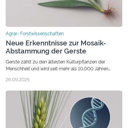
Bodenerosion, Nährstoffauswaschung und…
Agrar- Forstwissenschaften
Neue Erkenntnisse zur Mosaik-
Abstammung der Gerste
Gerste zählt zu den ältesten Kulturpflanzen der
Menschheit und wird seit mehr als 10.000 Jahren
kultiviert. Lange Zeit wurde vermutet, dass sie an einem
26.09.2025
einzigen Ort domestiziert wurde. Eine neue Studie eines
internationalen Teams unter Führung des Leibniz-
Instituts für Pflanzengenetik und
Kulturpflanzenforschung (IPK) zeigt, dass die heutige
Gerste aus verschiedenen Wildpopulationen im
sogenannten Fruchtbaren Halbmond hervorgegangen
ist. Sie besitzt also eine Art „Mosaik-Abstammung“. Die