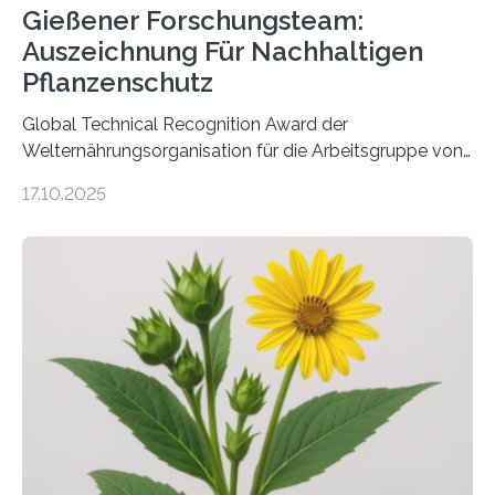
Gießener Forschungsteam:
Auszeichnung Für Nachhaltigen
Pflanzenschutz
Global Technical Recognition Award der
Welternährungsorganisation für die Arbeitsgruppe von
Prof. Dr. Marc F. Schetelig am Institut für
17.10.2025
Insektenbiotechnologie der JLU Insekten spielen eine
lebenswichtige Rolle in unseren Ökosystemen, können
aber Krankheiten übertragen und der Landwirtschaft
und dem Gartenbau erhebliche Schäden zufügen. Es ist
daher entscheidend, Schadinsekten effektiv zu
bekämpfen, während gleichzeitig nützliche Insekten
erhalten bleiben. An der Justus-Liebig-Universität
Gießen (JLU) erforscht die Arbeitsgruppe von Prof. Dr.
Marc F. Schetelig am Institut für
Insektenbiotechnologie neue biologische und
biotechnologische Verfahren zur…