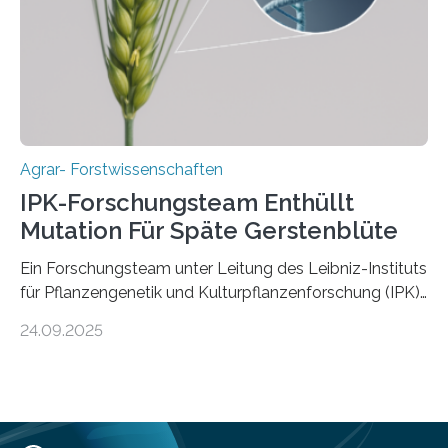
Ergebnisse der Studie wurden heute in der
Fachzeitschrift „Nature“ veröffentlicht. Die
Forschungsgruppe hat die Evolution und…
Agrar- Forstwissenschaften
IPK-Forschungsteam Enthüllt
Mutation Für Späte Gerstenblüte
Ein Forschungsteam unter Leitung des Leibniz-Instituts
für Pflanzengenetik und Kulturpflanzenforschung (IPK)
hat die entscheidende Mutation eines Gens (PPD-H1)
24.09.2025
entdeckt, das Gerste in Regionen mit langen
Frühlingstagen später blühen lässt und damit letztlich
höhere Erträge ermöglicht. Die Wissenschaftlerinnen
und Wissenschaftler, die für ihre Studie große
Sammlungen von Wild- und domestizierter Gerste