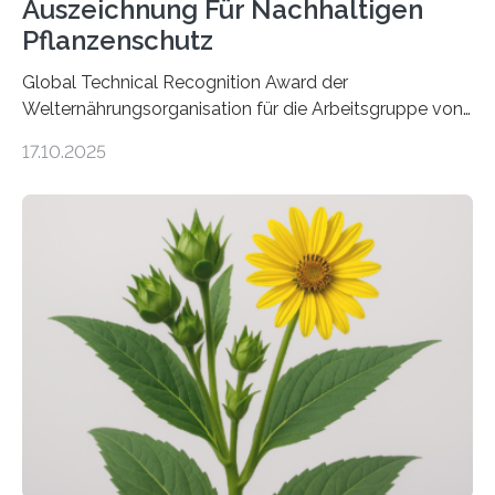
Auszeichnung Für Nachhaltigen
Pflanzenschutz
Global Technical Recognition Award der
Welternährungsorganisation für die Arbeitsgruppe von
Prof. Dr. Marc F. Schetelig am Institut für
17.10.2025
Insektenbiotechnologie der JLU Insekten spielen eine
lebenswichtige Rolle in unseren Ökosystemen, können
aber Krankheiten übertragen und der Landwirtschaft
und dem Gartenbau erhebliche Schäden zufügen. Es ist
daher entscheidend, Schadinsekten effektiv zu
bekämpfen, während gleichzeitig nützliche Insekten
erhalten bleiben. An der Justus-Liebig-Universität
Gießen (JLU) erforscht die Arbeitsgruppe von Prof. Dr.
Marc F. Schetelig am Institut für
Insektenbiotechnologie neue biologische und
biotechnologische Verfahren zur…