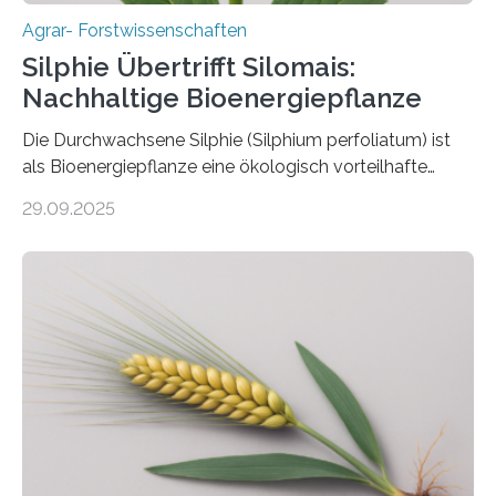
Agrar- Forstwissenschaften
Silphie Übertrifft Silomais:
Nachhaltige Bioenergiepflanze
Die Durchwachsene Silphie (Silphium perfoliatum) ist
als Bioenergiepflanze eine ökologisch vorteilhafte
Alternative zu Silomais. Das ist das Ergebnis einer
29.09.2025
mehrjährigen Vergleichsstudie von Forschenden der
Universität Bayreuth. Über ihre Ergebnisse berichten sie
im Fachjournal GBC Bioenergy. —What for? Die Suche
nach nachhaltigen Alternativen zur Energiegewinnung
aus landwirtschaftlichen Kulturen ist ein zentrales
Anliegen im Zuge der europäischen Klimaziele, bis
2050 klimaneutral zu werden. In Deutschland dominiert
bislang der Mais als Energiepflanze, doch sein Anbau
bringt ökologische Herausforderungen mit sich:
Bodenerosion, Nährstoffauswaschung und…