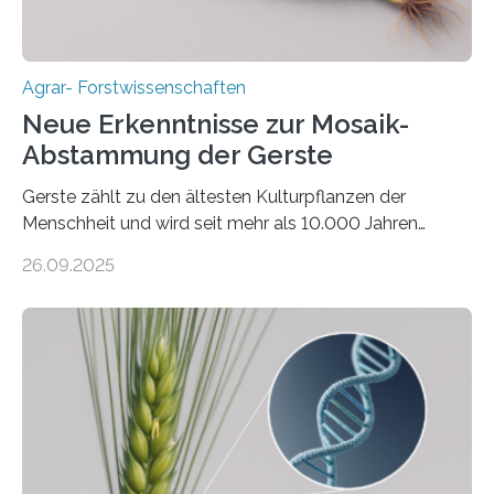
Agrar- Forstwissenschaften
Neue Erkenntnisse zur Mosaik-
Abstammung der Gerste
Gerste zählt zu den ältesten Kulturpflanzen der
Menschheit und wird seit mehr als 10.000 Jahren
kultiviert. Lange Zeit wurde vermutet, dass sie an einem
26.09.2025
einzigen Ort domestiziert wurde. Eine neue Studie eines
internationalen Teams unter Führung des Leibniz-
Instituts für Pflanzengenetik und
Kulturpflanzenforschung (IPK) zeigt, dass die heutige
Gerste aus verschiedenen Wildpopulationen im
sogenannten Fruchtbaren Halbmond hervorgegangen
ist. Sie besitzt also eine Art „Mosaik-Abstammung“. Die
Ergebnisse der Studie wurden heute in der
Fachzeitschrift „Nature“ veröffentlicht. Die