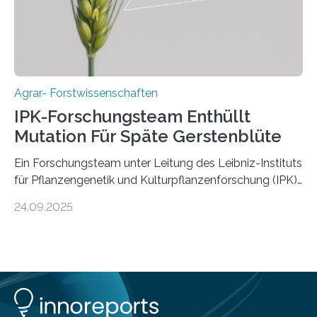
Forschungsgruppe hat die Evolution und…
Agrar- Forstwissenschaften
IPK-Forschungsteam Enthüllt
Mutation Für Späte Gerstenblüte
Ein Forschungsteam unter Leitung des Leibniz-Instituts
für Pflanzengenetik und Kulturpflanzenforschung (IPK)
hat die entscheidende Mutation eines Gens (PPD-H1)
24.09.2025
entdeckt, das Gerste in Regionen mit langen
Frühlingstagen später blühen lässt und damit letztlich
höhere Erträge ermöglicht. Die Wissenschaftlerinnen
und Wissenschaftler, die für ihre Studie große
Sammlungen von Wild- und domestizierter Gerste
analysierten, konnten auch zeigen, dass die Mutation
erst nach der Domestizierung in der südlichen Levante