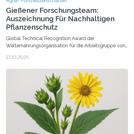
Agrar- Forstwissenschaften
Gießener Forschungsteam:
Auszeichnung Für Nachhaltigen
Pflanzenschutz
Global Technical Recognition Award der
Welternährungsorganisation für die Arbeitsgruppe von
Prof. Dr. Marc F. Schetelig am Institut für
17.10.2025
Insektenbiotechnologie der JLU Insekten spielen eine
lebenswichtige Rolle in unseren Ökosystemen, können
aber Krankheiten übertragen und der Landwirtschaft
und dem Gartenbau erhebliche Schäden zufügen. Es ist
daher entscheidend, Schadinsekten effektiv zu
bekämpfen, während gleichzeitig nützliche Insekten
erhalten bleiben. An der Justus-Liebig-Universität
Gießen (JLU) erforscht die Arbeitsgruppe von Prof. Dr.
Marc F. Schetelig am Institut für
Insektenbiotechnologie neue biologische und
biotechnologische Verfahren zur…