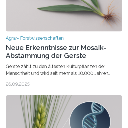
Bodenerosion, Nährstoffauswaschung und…
Agrar- Forstwissenschaften
Neue Erkenntnisse zur Mosaik-
Abstammung der Gerste
Gerste zählt zu den ältesten Kulturpflanzen der
Menschheit und wird seit mehr als 10.000 Jahren
kultiviert. Lange Zeit wurde vermutet, dass sie an einem
26.09.2025
einzigen Ort domestiziert wurde. Eine neue Studie eines
internationalen Teams unter Führung des Leibniz-
Instituts für Pflanzengenetik und
Kulturpflanzenforschung (IPK) zeigt, dass die heutige
Gerste aus verschiedenen Wildpopulationen im
sogenannten Fruchtbaren Halbmond hervorgegangen