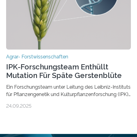
ist. Sie besitzt also eine Art „Mosaik-Abstammung“. Die
Ergebnisse der Studie wurden heute in der
Fachzeitschrift „Nature“ veröffentlicht. Die
Forschungsgruppe hat die Evolution und…
Agrar- Forstwissenschaften
IPK-Forschungsteam Enthüllt
Mutation Für Späte Gerstenblüte
Ein Forschungsteam unter Leitung des Leibniz-Instituts
für Pflanzengenetik und Kulturpflanzenforschung (IPK)
hat die entscheidende Mutation eines Gens (PPD-H1)
24.09.2025
entdeckt, das Gerste in Regionen mit langen
Frühlingstagen später blühen lässt und damit letztlich
höhere Erträge ermöglicht. Die Wissenschaftlerinnen
und Wissenschaftler, die für ihre Studie große