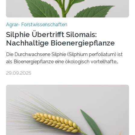
Agrar- Forstwissenschaften
Silphie Übertrifft Silomais:
Nachhaltige Bioenergiepflanze
Die Durchwachsene Silphie (Silphium perfoliatum) ist
als Bioenergiepflanze eine ökologisch vorteilhafte
Alternative zu Silomais. Das ist das Ergebnis einer
29.09.2025
mehrjährigen Vergleichsstudie von Forschenden der
Universität Bayreuth. Über ihre Ergebnisse berichten sie
im Fachjournal GBC Bioenergy. —What for? Die Suche
nach nachhaltigen Alternativen zur Energiegewinnung
aus landwirtschaftlichen Kulturen ist ein zentrales
Anliegen im Zuge der europäischen Klimaziele, bis
2050 klimaneutral zu werden. In Deutschland dominiert
bislang der Mais als Energiepflanze, doch sein Anbau
bringt ökologische Herausforderungen mit sich: