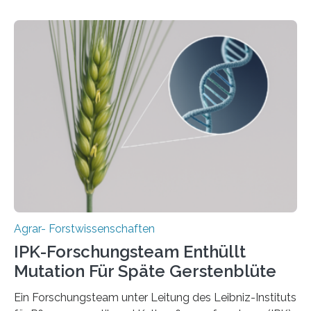
einzigen Ort domestiziert wurde. Eine neue Studie eines
internationalen Teams unter Führung des Leibniz-
Instituts für Pflanzengenetik und
Kulturpflanzenforschung (IPK) zeigt, dass die heutige
Gerste aus verschiedenen Wildpopulationen im
sogenannten Fruchtbaren Halbmond hervorgegangen
ist. Sie besitzt also eine Art „Mosaik-Abstammung“. Die
Ergebnisse der Studie wurden heute in der
Fachzeitschrift „Nature“ veröffentlicht. Die
Forschungsgruppe hat die Evolution und…
Agrar- Forstwissenschaften
IPK-Forschungsteam Enthüllt
Mutation Für Späte Gerstenblüte
Ein Forschungsteam unter Leitung des Leibniz-Instituts