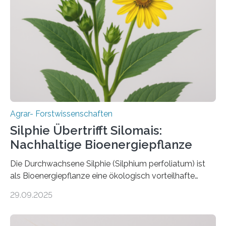
bekämpfen, während gleichzeitig nützliche Insekten
erhalten bleiben. An der Justus-Liebig-Universität
Gießen (JLU) erforscht die Arbeitsgruppe von Prof. Dr.
Marc F. Schetelig am Institut für
Insektenbiotechnologie neue biologische und
biotechnologische Verfahren zur…
Agrar- Forstwissenschaften
Silphie Übertrifft Silomais:
Nachhaltige Bioenergiepflanze
Die Durchwachsene Silphie (Silphium perfoliatum) ist
als Bioenergiepflanze eine ökologisch vorteilhafte
Alternative zu Silomais. Das ist das Ergebnis einer
29.09.2025
mehrjährigen Vergleichsstudie von Forschenden der
Universität Bayreuth. Über ihre Ergebnisse berichten sie
im Fachjournal GBC Bioenergy. —What for? Die Suche