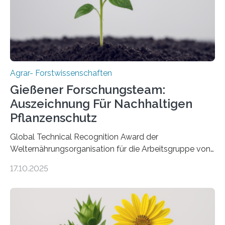
Agrar- Forstwissenschaften
Gießener Forschungsteam:
Auszeichnung Für Nachhaltigen
Pflanzenschutz
Global Technical Recognition Award der
Welternährungsorganisation für die Arbeitsgruppe von
Prof. Dr. Marc F. Schetelig am Institut für
17.10.2025
Insektenbiotechnologie der JLU Insekten spielen eine
lebenswichtige Rolle in unseren Ökosystemen, können
aber Krankheiten übertragen und der Landwirtschaft
und dem Gartenbau erhebliche Schäden zufügen. Es ist
daher entscheidend, Schadinsekten effektiv zu