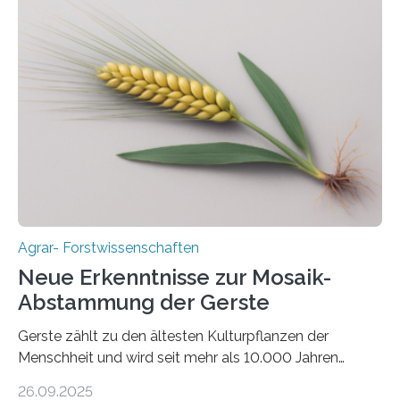
nach nachhaltigen Alternativen zur Energiegewinnung
aus landwirtschaftlichen Kulturen ist ein zentrales
Anliegen im Zuge der europäischen Klimaziele, bis
2050 klimaneutral zu werden. In Deutschland dominiert
bislang der Mais als Energiepflanze, doch sein Anbau
bringt ökologische Herausforderungen mit sich:
Bodenerosion, Nährstoffauswaschung und…
Agrar- Forstwissenschaften
Neue Erkenntnisse zur Mosaik-
Abstammung der Gerste
Gerste zählt zu den ältesten Kulturpflanzen der
Menschheit und wird seit mehr als 10.000 Jahren
kultiviert. Lange Zeit wurde vermutet, dass sie an einem
26.09.2025