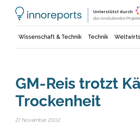
Wissenschaft & Technik
Informationstechnologie
Energie & Elektrotechnik
Unterstützt durch
das revolutionäre Proje
Wissenschaft & Technik
Technik
Weltwirts
GM-Reis trotzt K
Trockenheit
27 November 2002