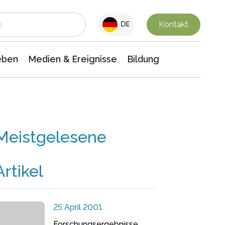
 Leben
Medien & Ereignisse
Interdisziplinäre Forschung
Veranstaltungsnachrichten
n Chemie
Gesellschaftswissenschaften
Kontakt
DE
eben
Medien & Ereignisse
Bildung
Meistgelesene
Artikel
25 April 2001
Forschungsergebnisse