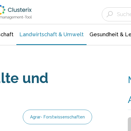
Landwirtschaft & Umwelt
Gesundheit &
Agrar- Forstwissenschaften
Unternehmensmeldungen
Biowissenschafte
Ökologie Umwelt- Naturschutz
ktmanagement-Tool
chaft
Landwirtschaft & Umwelt
Gesundheit & L
älte und
Agrar- Forstwissenschaften