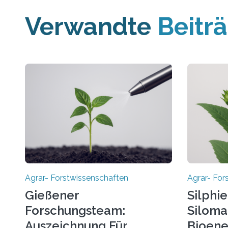
Verwandte
Beitr
Agrar- Forstwissenschaften
Agrar- For
Gießener
Silphie
Forschungsteam:
Siloma
Auszeichnung Für
Bioene