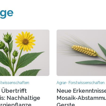
äge
stwissenschaften
Agrar- Forstwissenschaften
 Übertrifft
Neue Erkenntnisse
is: Nachhaltige
Mosaik-Abstammu
rgiepflanze
Gerste