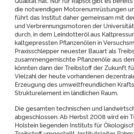
Qualität hat. Nur für Rapsöl gibt es bereit
die notwendigen Motorenumrüstungen und 
führt das Institut daher gemeinsam mit d
und Verbrennungsmotoren der Universität
durch, in dem Leindotteröl aus Kaltpress
kaltgepressten Pflanzenölen in Versuchs
Praxisschlepper neuester Bauart als Treibs
zusammengemischte Pflanzenöle aus dem
könnten dann der Treibstoff der Zukunft f
Vielzahl der heute vorhandenen dezentrale
Erzeugung des umweltfreundlichen Kraftst
Strukturelement im ländlichen Raum.
Die gesamten technischen und landwirtsch
abgeschlossen. Ab Herbst 2008 wird ein Te
Holstein liegenden Instituts für Ökologi
Treibstoff umgestellt. Institutsleiter Rahm