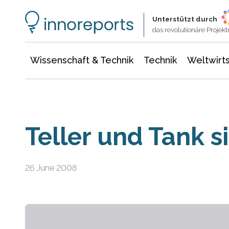
Wissenschaft & Technik
Informationstechnologie
Energie & Elektrotechnik
Unterstützt durch
das revolutionäre Proje
Wissenschaft & Technik
Technik
Weltwirts
Teller und Tank s
26 June 2008