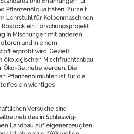
s Standards und Erfahrungen für
Pflanzenölqualitäten. Zurzeit
em Lehrstuhl für Kolbenmaschinen
 Rostock ein Forschungsprojekt
ung in Mischungen mit anderen
motoren und in einem
toff erprobt wird. Gezielt
 ökologischen Mischfruchtanbau
ür Öko-Betriebe werden. Die
n Pflanzenölmühlen ist für die
offes ein wichtiges
aftlichen Versuche sind
ilbetrieb des in Schleswig-
schen Landbau auf eigenerzeugten
ann ist ehrgeizig: “Wir wollen