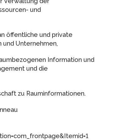
r Verwaltung der
essourcen- und
 öffentliche und private
en und Unternehmen,
r raumbezogenen Information und
gement und die
schaft zu Rauminformationen.
onneau
option=com_frontpage&Itemid=1