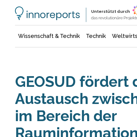
Wissenschaft & Technik
Informationstechnologie
Energie & Elektrotechnik
Unterstützt durch
das revolutionäre Proje
Wissenschaft & Technik
Technik
Weltwirts
GEOSUD fördert 
Austausch zwisc
im Bereich der
Rauminformatio