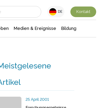
 Leben
Medien & Ereignisse
Interdisziplinäre Forschung
Veranstaltungsnachrichten
n Chemie
Gesellschaftswissenschaften
Kontakt
DE
eben
Medien & Ereignisse
Bildung
Meistgelesene
Artikel
25 April 2001
Forschungsergebnisse