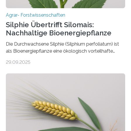
Agrar- Forstwissenschaften
Silphie Übertrifft Silomais:
Nachhaltige Bioenergiepflanze
Die Durchwachsene Silphie (Silphium perfoliatum) ist
als Bioenergiepflanze eine ökologisch vorteilhafte
Alternative zu Silomais. Das ist das Ergebnis einer
29.09.2025
mehrjährigen Vergleichsstudie von Forschenden der
Universität Bayreuth. Über ihre Ergebnisse berichten sie
im Fachjournal GBC Bioenergy. —What for? Die Suche
nach nachhaltigen Alternativen zur Energiegewinnung
aus landwirtschaftlichen Kulturen ist ein zentrales
Anliegen im Zuge der europäischen Klimaziele, bis
2050 klimaneutral zu werden. In Deutschland dominiert
bislang der Mais als Energiepflanze, doch sein Anbau
bringt ökologische Herausforderungen mit sich:
Bodenerosion, Nährstoffauswaschung und…