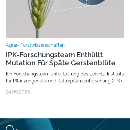
Fachzeitschrift „Nature“ veröffentlicht. Die
Forschungsgruppe hat die Evolution und…
Agrar- Forstwissenschaften
IPK-Forschungsteam Enthüllt
Mutation Für Späte Gerstenblüte
Ein Forschungsteam unter Leitung des Leibniz-Instituts
für Pflanzengenetik und Kulturpflanzenforschung (IPK)
hat die entscheidende Mutation eines Gens (PPD-H1)
24.09.2025
entdeckt, das Gerste in Regionen mit langen
Frühlingstagen später blühen lässt und damit letztlich
höhere Erträge ermöglicht. Die Wissenschaftlerinnen
und Wissenschaftler, die für ihre Studie große
Sammlungen von Wild- und domestizierter Gerste
analysierten, konnten auch zeigen, dass die Mutation