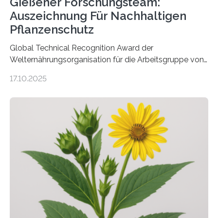
Gießener Forschungsteam:
Auszeichnung Für Nachhaltigen
Pflanzenschutz
Global Technical Recognition Award der
Welternährungsorganisation für die Arbeitsgruppe von
Prof. Dr. Marc F. Schetelig am Institut für
17.10.2025
Insektenbiotechnologie der JLU Insekten spielen eine
lebenswichtige Rolle in unseren Ökosystemen, können
aber Krankheiten übertragen und der Landwirtschaft
und dem Gartenbau erhebliche Schäden zufügen. Es ist
daher entscheidend, Schadinsekten effektiv zu
bekämpfen, während gleichzeitig nützliche Insekten
erhalten bleiben. An der Justus-Liebig-Universität
Gießen (JLU) erforscht die Arbeitsgruppe von Prof. Dr.
Marc F. Schetelig am Institut für
Insektenbiotechnologie neue biologische und
biotechnologische Verfahren zur…