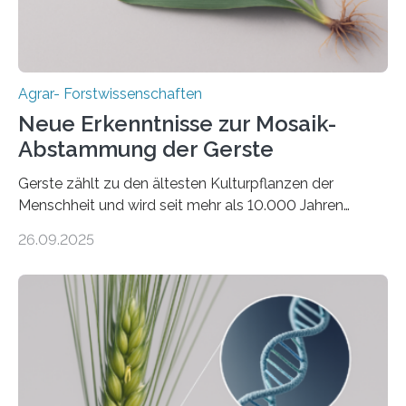
Agrar- Forstwissenschaften
Neue Erkenntnisse zur Mosaik-
Abstammung der Gerste
Gerste zählt zu den ältesten Kulturpflanzen der
Menschheit und wird seit mehr als 10.000 Jahren
kultiviert. Lange Zeit wurde vermutet, dass sie an einem
26.09.2025
einzigen Ort domestiziert wurde. Eine neue Studie eines
internationalen Teams unter Führung des Leibniz-
Instituts für Pflanzengenetik und
Kulturpflanzenforschung (IPK) zeigt, dass die heutige
Gerste aus verschiedenen Wildpopulationen im
sogenannten Fruchtbaren Halbmond hervorgegangen
ist. Sie besitzt also eine Art „Mosaik-Abstammung“. Die
Ergebnisse der Studie wurden heute in der