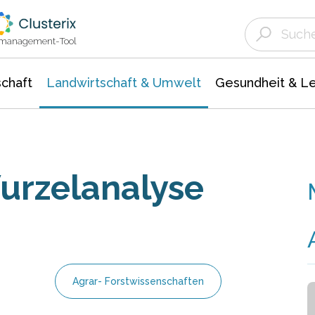
Landwirtschaft & Umwelt
Gesundheit &
Agrar- Forstwissenschaften
Unternehmensmeldungen
Biowissenschafte
Ökologie Umwelt- Naturschutz
ktmanagement-Tool
chaft
Landwirtschaft & Umwelt
Gesundheit & L
urzelanalyse
Agrar- Forstwissenschaften