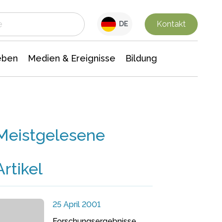
 Leben
Medien & Ereignisse
Interdisziplinäre Forschung
Veranstaltungsnachrichten
n Chemie
Gesellschaftswissenschaften
Kontakt
DE
eben
Medien & Ereignisse
Bildung
Meistgelesene
Artikel
25 April 2001
Forschungsergebnisse