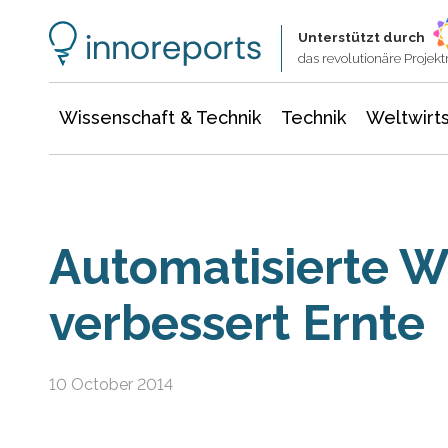
Wissenschaft & Technik
Informationstechnologie
Energie & Elektrotechnik
Unterstützt durch
das revolutionäre Proje
Wissenschaft & Technik
Technik
Weltwirts
Automatisierte W
verbessert Ernte
10 October 2014