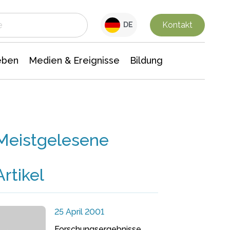
 Leben
Medien & Ereignisse
Interdisziplinäre Forschung
Veranstaltungsnachrichten
n Chemie
Gesellschaftswissenschaften
Kontakt
DE
eben
Medien & Ereignisse
Bildung
Meistgelesene
Artikel
25 April 2001
Forschungsergebnisse