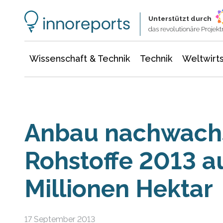
Wissenschaft & Technik
Informationstechnologie
Energie & Elektrotechnik
Unterstützt durch
das revolutionäre Proje
Wissenschaft & Technik
Technik
Weltwirts
Anbau nachwach
Rohstoffe 2013 au
Millionen Hektar
17 September 2013