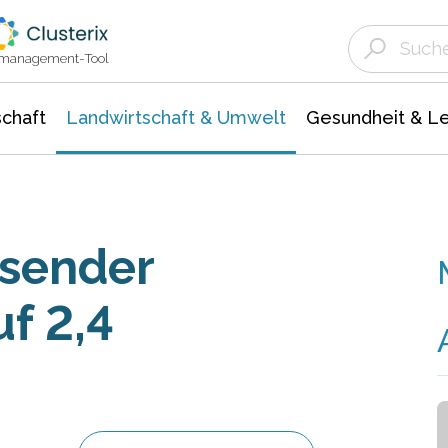
Landwirtschaft & Umwelt
Gesundheit &
Agrar- Forstwissenschaften
Unternehmensmeldungen
Biowissenschafte
Ökologie Umwelt- Naturschutz
ktmanagement-Tool
chaft
Landwirtschaft & Umwelt
Gesundheit & L
sender
f 2,4