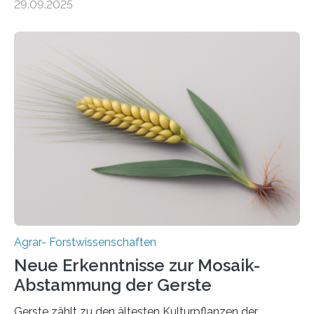
29.09.2025
mehrjährigen Vergleichsstudie von Forschenden der
Universität Bayreuth. Über ihre Ergebnisse berichten sie
im Fachjournal GBC Bioenergy. —What for? Die Suche
nach nachhaltigen Alternativen zur Energiegewinnung
aus landwirtschaftlichen Kulturen ist ein zentrales
Anliegen im Zuge der europäischen Klimaziele, bis
2050 klimaneutral zu werden. In Deutschland dominiert
bislang der Mais als Energiepflanze, doch sein Anbau
bringt ökologische Herausforderungen mit sich:
Bodenerosion, Nährstoffauswaschung und…
Agrar- Forstwissenschaften
Neue Erkenntnisse zur Mosaik-
Abstammung der Gerste
Gerste zählt zu den ältesten Kulturpflanzen der