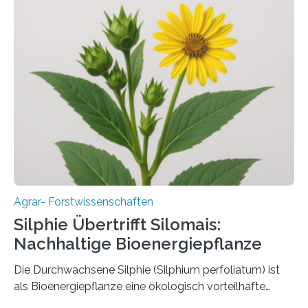
aber Krankheiten übertragen und der Landwirtschaft
und dem Gartenbau erhebliche Schäden zufügen. Es ist
daher entscheidend, Schadinsekten effektiv zu
bekämpfen, während gleichzeitig nützliche Insekten
erhalten bleiben. An der Justus-Liebig-Universität
Gießen (JLU) erforscht die Arbeitsgruppe von Prof. Dr.
Marc F. Schetelig am Institut für
Insektenbiotechnologie neue biologische und
biotechnologische Verfahren zur…
Agrar- Forstwissenschaften
Silphie Übertrifft Silomais:
Nachhaltige Bioenergiepflanze
Die Durchwachsene Silphie (Silphium perfoliatum) ist
als Bioenergiepflanze eine ökologisch vorteilhafte
Alternative zu Silomais. Das ist das Ergebnis einer