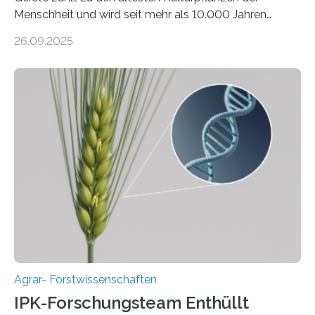
Menschheit und wird seit mehr als 10.000 Jahren
kultiviert. Lange Zeit wurde vermutet, dass sie an einem
26.09.2025
einzigen Ort domestiziert wurde. Eine neue Studie eines
internationalen Teams unter Führung des Leibniz-
Instituts für Pflanzengenetik und
Kulturpflanzenforschung (IPK) zeigt, dass die heutige
Gerste aus verschiedenen Wildpopulationen im
sogenannten Fruchtbaren Halbmond hervorgegangen
ist. Sie besitzt also eine Art „Mosaik-Abstammung“. Die
Ergebnisse der Studie wurden heute in der
Fachzeitschrift „Nature“ veröffentlicht. Die
Forschungsgruppe hat die Evolution und…
Agrar- Forstwissenschaften
IPK-Forschungsteam Enthüllt