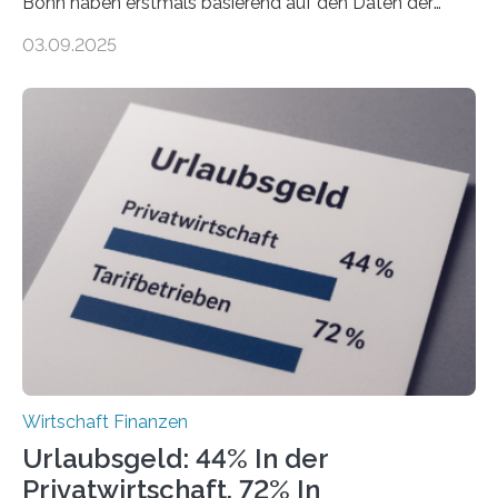
Bonn haben erstmals basierend auf den Daten der
Finanzamtsbezirke ein Ranking der Städte und
03.09.2025
Landkreise mit den meisten Gründungen von
Freiberuflerinnen und Freiberufler erstellt. Spitzenreiter
ist demnach Berlin. Betrachtet man nur die Gründungen
der Freiberuflerinnen, so liegt Leipzig an der Spitze. In
Berlin starteten in 2024 die meisten Personen in eine
eigene freiberufliche Existenz, dahinter folgten die
Städte Hamburg, München und Köln. Betrachtet man
hingegen die Existenzgründungsintensität – die Anzahl
der freiberuflichen Gründungen je…
Wirtschaft Finanzen
Urlaubsgeld: 44% In der
Privatwirtschaft, 72% In