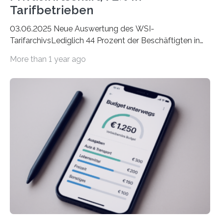
Tarifbetrieben
03.06.2025 Neue Auswertung des WSI-
TarifarchivsLediglich 44 Prozent der Beschäftigten in
der Privatwirtschaft erhalten Urlaubsgeld – in
More than 1 year ago
tarifgebundenen Betrieben ist der Anteil mit 72 Prozent
deutlich höherIn den letzten Jahren sind Reisen und
Unterkünfte fast überall deutlich teurer geworden. Für
viele Beschäftigte ist deshalb das zumeist im Juni oder
Juli ausgezahlte Urlaubsgeld ein wichtiger Faktor, um
sich den wohlverdienten Jahresurlaub leisten zu
können. Allerdings erhält mit 44 Prozent noch nicht
einmal die Hälfte aller Beschäftigten in der
Privatwirtschaft Urlaubsgeld. Zu diesem…