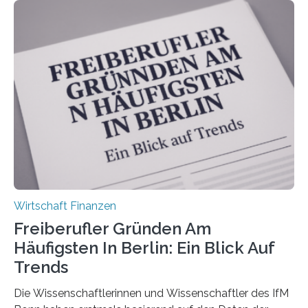
Bundesverbands Deutscher Versicherungskaufleute e.V.
durchgeführt haben. Die Studie basiert auf den
Antworten von 1.440 selbstständigen
Versicherungsvertreter*innen und -makler*innen. Ein
Ergebnis: Deutlich mehr als die Hälfte der Befragten ist
über 50 Jahre alt und wird in den nächsten Jahren eine
Nachfolgeregelung benötigen. Aber nur ein Drittel hat
bereits Regelungen…
Wirtschaft Finanzen
Freiberufler Gründen Am
Häufigsten In Berlin: Ein Blick Auf
Trends
Die Wissenschaftlerinnen und Wissenschaftler des IfM