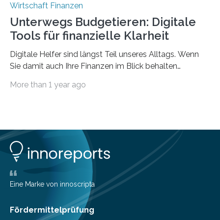
Wirtschaft Finanzen
Unterwegs Budgetieren: Digitale
Tools für finanzielle Klarheit
Digitale Helfer sind längst Teil unseres Alltags. Wenn
Sie damit auch Ihre Finanzen im Blick behalten
möchten, gibt es eine Vielzahl an smarten Lösungen,
More than 1 year ago
die genau das ermöglichen: Sie helfen Ihnen, Ausgaben
zu kontrollieren, Sparziele zu erreichen oder besser zu
planen. Der folgende Überblick richtet sich daher
insbesondere an jene, die sich für digitale Finanz-
Lösungen interessieren. 1. Multibanking-Tools: Alle
Konten auf einen Blick Viele Banken bieten bereits in
ihrem Online-Banking eine Multibanking-Funktion an,
mit der sich Konten bei anderen Banken…
Eine Marke von innoscripta
Fördermittelprüfung