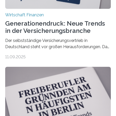
Wirtschaft Finanzen
Generationendruck: Neue Trends
in der Versicherungsbranche
Der selbstständige Versicherungsvertrieb in
Deutschland steht vor großen Herausforderungen. Das
zeigt die aktuelle BVK-Strukturanalyse 2025, die Prof.
11.09.2025
Dr. Matthias Beenken und Prof. Dr. Lukas Linnenbrink
von der Fachhochschule Dortmund im Auftrag des
Bundesverbands Deutscher Versicherungskaufleute e.V.
durchgeführt haben. Die Studie basiert auf den
Antworten von 1.440 selbstständigen
Versicherungsvertreter*innen und -makler*innen. Ein
Ergebnis: Deutlich mehr als die Hälfte der Befragten ist
über 50 Jahre alt und wird in den nächsten Jahren eine
Nachfolgeregelung benötigen. Aber nur ein Drittel hat
bereits Regelungen…