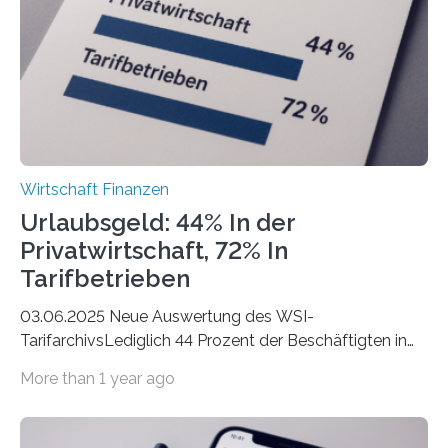
Städte Hamburg, München und Köln. Betrachtet man
hingegen die Existenzgründungsintensität – die Anzahl
der freiberuflichen Gründungen je…
Wirtschaft Finanzen
Urlaubsgeld: 44% In der
Privatwirtschaft, 72% In
Tarifbetrieben
03.06.2025 Neue Auswertung des WSI-
TarifarchivsLediglich 44 Prozent der Beschäftigten in
der Privatwirtschaft erhalten Urlaubsgeld – in
More than 1 year ago
tarifgebundenen Betrieben ist der Anteil mit 72 Prozent
deutlich höherIn den letzten Jahren sind Reisen und
Unterkünfte fast überall deutlich teurer geworden. Für