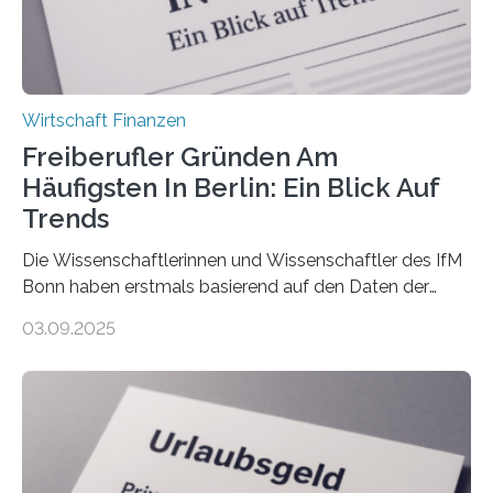
Wirtschaft Finanzen
Freiberufler Gründen Am
Häufigsten In Berlin: Ein Blick Auf
Trends
Die Wissenschaftlerinnen und Wissenschaftler des IfM
Bonn haben erstmals basierend auf den Daten der
Finanzamtsbezirke ein Ranking der Städte und
03.09.2025
Landkreise mit den meisten Gründungen von
Freiberuflerinnen und Freiberufler erstellt. Spitzenreiter
ist demnach Berlin. Betrachtet man nur die Gründungen
der Freiberuflerinnen, so liegt Leipzig an der Spitze. In
Berlin starteten in 2024 die meisten Personen in eine
eigene freiberufliche Existenz, dahinter folgten die