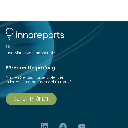
zu kontrollieren, Sparziele zu erreichen oder besser zu
planen. Der folgende Überblick richtet sich daher
insbesondere an jene, die sich für digitale Finanz-
Lösungen interessieren. 1. Multibanking-Tools: Alle
Konten auf einen Blick Viele Banken bieten bereits in
ihrem Online-Banking eine Multibanking-Funktion an,
mit der sich Konten bei anderen Banken…
Eine Marke von innoscripta
Fördermittelprüfung
Nutzen Sie das Förderpotenzial
in Ihrem Unternehmen optimal aus?
JETZT PRÜFEN