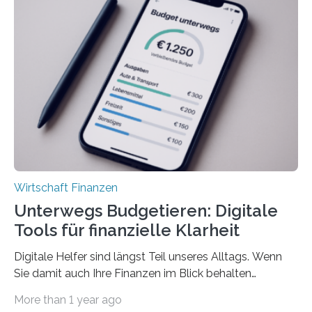
viele Beschäftigte ist deshalb das zumeist im Juni oder
Juli ausgezahlte Urlaubsgeld ein wichtiger Faktor, um
sich den wohlverdienten Jahresurlaub leisten zu
können. Allerdings erhält mit 44 Prozent noch nicht
einmal die Hälfte aller Beschäftigten in der
Privatwirtschaft Urlaubsgeld. Zu diesem…
Wirtschaft Finanzen
Unterwegs Budgetieren: Digitale
Tools für finanzielle Klarheit
Digitale Helfer sind längst Teil unseres Alltags. Wenn
Sie damit auch Ihre Finanzen im Blick behalten
möchten, gibt es eine Vielzahl an smarten Lösungen,
More than 1 year ago
die genau das ermöglichen: Sie helfen Ihnen, Ausgaben