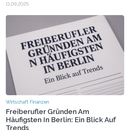
11.09.2025
Dr. Matthias Beenken und Prof. Dr. Lukas Linnenbrink
von der Fachhochschule Dortmund im Auftrag des
Bundesverbands Deutscher Versicherungskaufleute e.V.
durchgeführt haben. Die Studie basiert auf den
Antworten von 1.440 selbstständigen
Versicherungsvertreter*innen und -makler*innen. Ein
Ergebnis: Deutlich mehr als die Hälfte der Befragten ist
über 50 Jahre alt und wird in den nächsten Jahren eine
Nachfolgeregelung benötigen. Aber nur ein Drittel hat
bereits Regelungen…
Wirtschaft Finanzen
Freiberufler Gründen Am
Häufigsten In Berlin: Ein Blick Auf
Trends