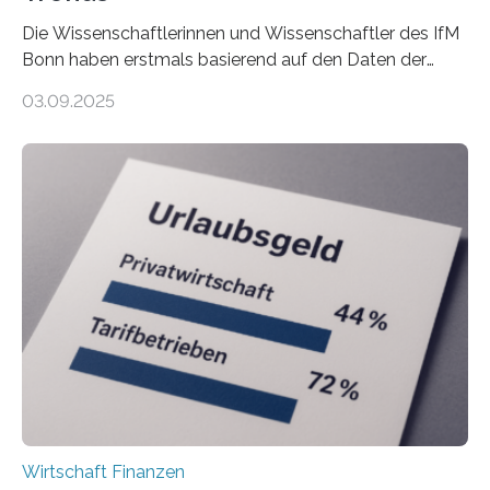
Die Wissenschaftlerinnen und Wissenschaftler des IfM
Bonn haben erstmals basierend auf den Daten der
Finanzamtsbezirke ein Ranking der Städte und
03.09.2025
Landkreise mit den meisten Gründungen von
Freiberuflerinnen und Freiberufler erstellt. Spitzenreiter
ist demnach Berlin. Betrachtet man nur die Gründungen
der Freiberuflerinnen, so liegt Leipzig an der Spitze. In
Berlin starteten in 2024 die meisten Personen in eine
eigene freiberufliche Existenz, dahinter folgten die
Städte Hamburg, München und Köln. Betrachtet man
hingegen die Existenzgründungsintensität – die Anzahl
der freiberuflichen Gründungen je…
Wirtschaft Finanzen