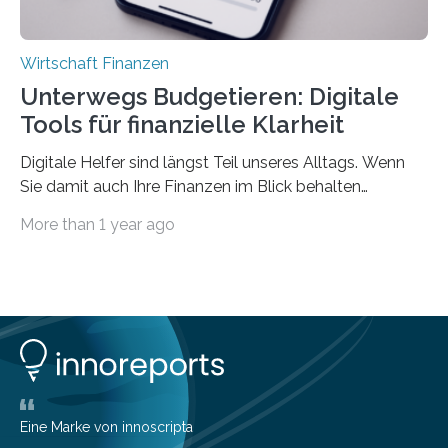
Wirtschaft Finanzen
Unterwegs Budgetieren: Digitale
Tools für finanzielle Klarheit
Digitale Helfer sind längst Teil unseres Alltags. Wenn
Sie damit auch Ihre Finanzen im Blick behalten
möchten, gibt es eine Vielzahl an smarten Lösungen,
More than 1 year ago
die genau das ermöglichen: Sie helfen Ihnen, Ausgaben
zu kontrollieren, Sparziele zu erreichen oder besser zu
planen. Der folgende Überblick richtet sich daher
insbesondere an jene, die sich für digitale Finanz-
Lösungen interessieren. 1. Multibanking-Tools: Alle
Konten auf einen Blick Viele Banken bieten bereits in
ihrem Online-Banking eine Multibanking-Funktion an,
mit der sich Konten bei anderen Banken…
Eine Marke von innoscripta