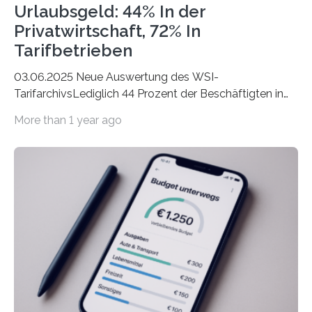
Urlaubsgeld: 44% In der
Privatwirtschaft, 72% In
Tarifbetrieben
03.06.2025 Neue Auswertung des WSI-
TarifarchivsLediglich 44 Prozent der Beschäftigten in
der Privatwirtschaft erhalten Urlaubsgeld – in
More than 1 year ago
tarifgebundenen Betrieben ist der Anteil mit 72 Prozent
deutlich höherIn den letzten Jahren sind Reisen und
Unterkünfte fast überall deutlich teurer geworden. Für
viele Beschäftigte ist deshalb das zumeist im Juni oder
Juli ausgezahlte Urlaubsgeld ein wichtiger Faktor, um
sich den wohlverdienten Jahresurlaub leisten zu
können. Allerdings erhält mit 44 Prozent noch nicht
einmal die Hälfte aller Beschäftigten in der
Privatwirtschaft Urlaubsgeld. Zu diesem…