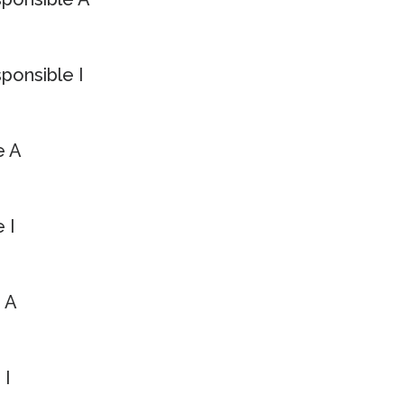
ponsible I
e A
 I
 A
 I