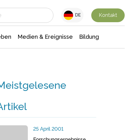
 Leben
Medien & Ereignisse
Interdisziplinäre Forschung
Veranstaltungsnachrichten
n Chemie
Gesellschaftswissenschaften
Kontakt
DE
eben
Medien & Ereignisse
Bildung
Meistgelesene
Artikel
25 April 2001
Forschungsergebnisse