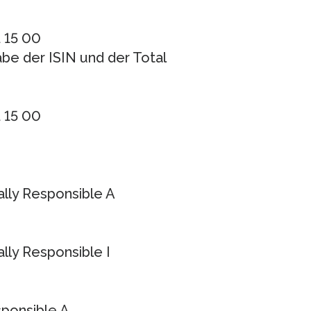
1 15 00
e der ISIN und der Total
1 15 00
lly Responsible A
ly Responsible I
ponsible A