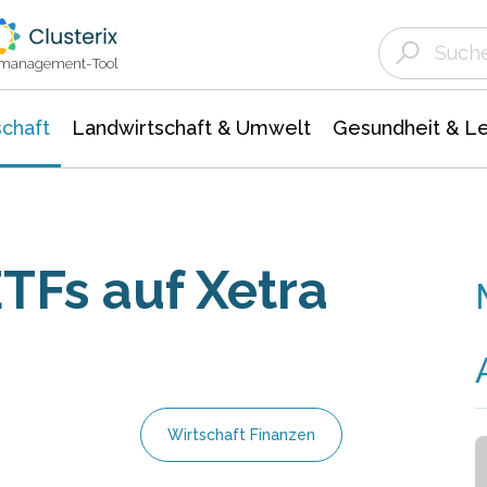
Landwirtschaft & Umwelt
Gesundheit &
Agrar- Forstwissenschaften
Unternehmensmeldungen
Biowissenschafte
Ökologie Umwelt- Naturschutz
ktmanagement-Tool
chaft
Landwirtschaft & Umwelt
Gesundheit & L
TFs auf Xetra
Wirtschaft Finanzen