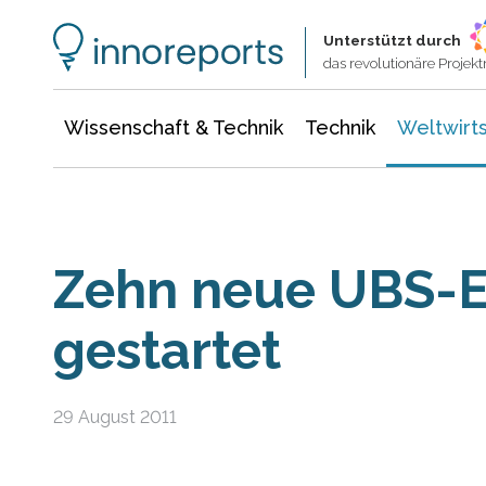
Wissenschaft & Technik
Informationstechnologie
Energie & Elektrotechnik
Unterstützt durch
das revolutionäre Proje
Wissenschaft & Technik
Technik
Weltwirts
Zehn neue UBS-E
gestartet
29 August 2011