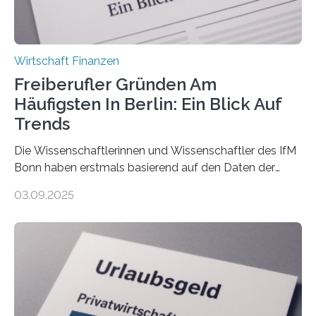
Wirtschaft Finanzen
Freiberufler Gründen Am
Häufigsten In Berlin: Ein Blick Auf
Trends
Die Wissenschaftlerinnen und Wissenschaftler des IfM
Bonn haben erstmals basierend auf den Daten der
Finanzamtsbezirke ein Ranking der Städte und
03.09.2025
Landkreise mit den meisten Gründungen von
Freiberuflerinnen und Freiberufler erstellt. Spitzenreiter
ist demnach Berlin. Betrachtet man nur die Gründungen
der Freiberuflerinnen, so liegt Leipzig an der Spitze. In
Berlin starteten in 2024 die meisten Personen in eine
eigene freiberufliche Existenz, dahinter folgten die
Städte Hamburg, München und Köln. Betrachtet man