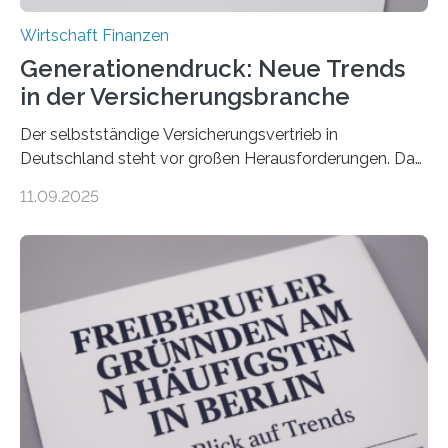
Wirtschaft Finanzen
Generationendruck: Neue Trends
in der Versicherungsbranche
Der selbstständige Versicherungsvertrieb in
Deutschland steht vor großen Herausforderungen. Das
zeigt die aktuelle BVK-Strukturanalyse 2025, die Prof.
11.09.2025
Dr. Matthias Beenken und Prof. Dr. Lukas Linnenbrink
von der Fachhochschule Dortmund im Auftrag des
Bundesverbands Deutscher Versicherungskaufleute e.V.
durchgeführt haben. Die Studie basiert auf den
Antworten von 1.440 selbstständigen
Versicherungsvertreter*innen und -makler*innen. Ein
Ergebnis: Deutlich mehr als die Hälfte der Befragten ist
über 50 Jahre alt und wird in den nächsten Jahren eine
Nachfolgeregelung benötigen. Aber nur ein Drittel hat
bereits Regelungen…