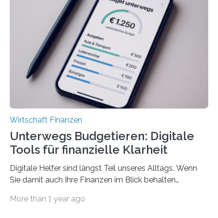
Juli ausgezahlte Urlaubsgeld ein wichtiger Faktor, um
sich den wohlverdienten Jahresurlaub leisten zu
können. Allerdings erhält mit 44 Prozent noch nicht
einmal die Hälfte aller Beschäftigten in der
Privatwirtschaft Urlaubsgeld. Zu diesem…
Wirtschaft Finanzen
Unterwegs Budgetieren: Digitale
Tools für finanzielle Klarheit
Digitale Helfer sind längst Teil unseres Alltags. Wenn
Sie damit auch Ihre Finanzen im Blick behalten
möchten, gibt es eine Vielzahl an smarten Lösungen,
More than 1 year ago
die genau das ermöglichen: Sie helfen Ihnen, Ausgaben
zu kontrollieren, Sparziele zu erreichen oder besser zu