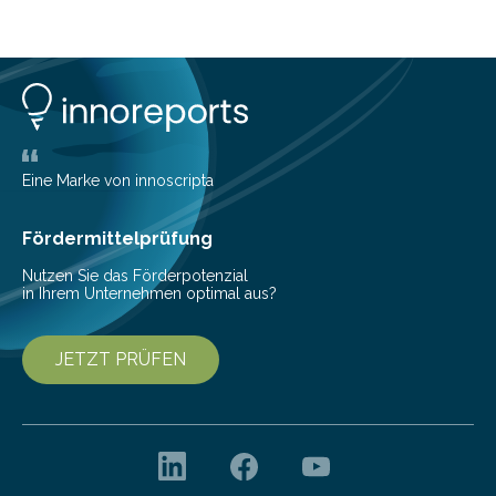
planen. Der folgende Überblick richtet sich daher
insbesondere an jene, die sich für digitale Finanz-
Lösungen interessieren. 1. Multibanking-Tools: Alle
Konten auf einen Blick Viele Banken bieten bereits in
ihrem Online-Banking eine Multibanking-Funktion an,
mit der sich Konten bei anderen Banken…
Eine Marke von innoscripta
Fördermittelprüfung
Nutzen Sie das Förderpotenzial
in Ihrem Unternehmen optimal aus?
JETZT PRÜFEN