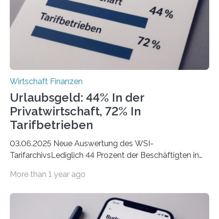
hingegen die Existenzgründungsintensität – die Anzahl
der freiberuflichen Gründungen je…
Wirtschaft Finanzen
Urlaubsgeld: 44% In der
Privatwirtschaft, 72% In
Tarifbetrieben
03.06.2025 Neue Auswertung des WSI-
TarifarchivsLediglich 44 Prozent der Beschäftigten in
der Privatwirtschaft erhalten Urlaubsgeld – in
More than 1 year ago
tarifgebundenen Betrieben ist der Anteil mit 72 Prozent
deutlich höherIn den letzten Jahren sind Reisen und
Unterkünfte fast überall deutlich teurer geworden. Für
viele Beschäftigte ist deshalb das zumeist im Juni oder