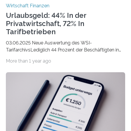
Wirtschaft Finanzen
Urlaubsgeld: 44% In der
Privatwirtschaft, 72% In
Tarifbetrieben
03.06.2025 Neue Auswertung des WSI-
TarifarchivsLediglich 44 Prozent der Beschäftigten in
der Privatwirtschaft erhalten Urlaubsgeld – in
More than 1 year ago
tarifgebundenen Betrieben ist der Anteil mit 72 Prozent
deutlich höherIn den letzten Jahren sind Reisen und
Unterkünfte fast überall deutlich teurer geworden. Für
viele Beschäftigte ist deshalb das zumeist im Juni oder
Juli ausgezahlte Urlaubsgeld ein wichtiger Faktor, um
sich den wohlverdienten Jahresurlaub leisten zu
können. Allerdings erhält mit 44 Prozent noch nicht
einmal die Hälfte aller Beschäftigten in der
Privatwirtschaft Urlaubsgeld. Zu diesem…