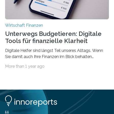
Wirtschaft Finanzen
Unterwegs Budgetieren: Digitale
Tools für finanzielle Klarheit
Digitale Helfer sind längst Teil unseres Alltags. Wenn
Sie damit auch Ihre Finanzen im Blick behalten
möchten, gibt es eine Vielzahl an smarten Lösungen,
More than 1 year ago
die genau das ermöglichen: Sie helfen Ihnen, Ausgaben
zu kontrollieren, Sparziele zu erreichen oder besser zu
planen. Der folgende Überblick richtet sich daher
insbesondere an jene, die sich für digitale Finanz-
Lösungen interessieren. 1. Multibanking-Tools: Alle
Konten auf einen Blick Viele Banken bieten bereits in
ihrem Online-Banking eine Multibanking-Funktion an,
mit der sich Konten bei anderen Banken…