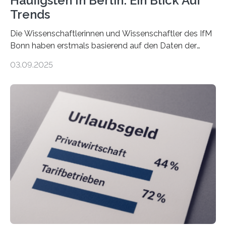
Häufigsten In Berlin: Ein Blick Auf
Trends
Die Wissenschaftlerinnen und Wissenschaftler des IfM
Bonn haben erstmals basierend auf den Daten der
Finanzamtsbezirke ein Ranking der Städte und
03.09.2025
Landkreise mit den meisten Gründungen von
Freiberuflerinnen und Freiberufler erstellt. Spitzenreiter
ist demnach Berlin. Betrachtet man nur die Gründungen
der Freiberuflerinnen, so liegt Leipzig an der Spitze. In
Berlin starteten in 2024 die meisten Personen in eine
eigene freiberufliche Existenz, dahinter folgten die
Städte Hamburg, München und Köln. Betrachtet man
hingegen die Existenzgründungsintensität – die Anzahl
der freiberuflichen Gründungen je…