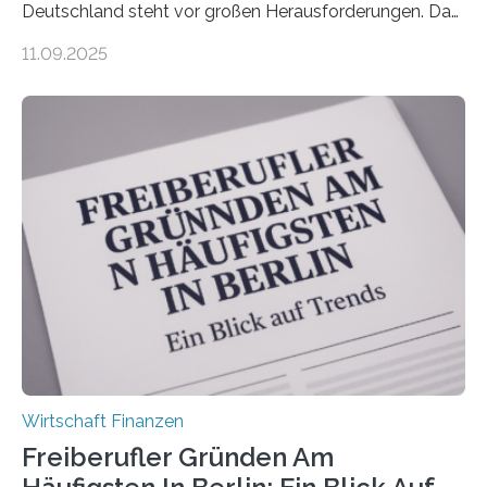
Deutschland steht vor großen Herausforderungen. Das
zeigt die aktuelle BVK-Strukturanalyse 2025, die Prof.
11.09.2025
Dr. Matthias Beenken und Prof. Dr. Lukas Linnenbrink
von der Fachhochschule Dortmund im Auftrag des
Bundesverbands Deutscher Versicherungskaufleute e.V.
durchgeführt haben. Die Studie basiert auf den
Antworten von 1.440 selbstständigen
Versicherungsvertreter*innen und -makler*innen. Ein
Ergebnis: Deutlich mehr als die Hälfte der Befragten ist
über 50 Jahre alt und wird in den nächsten Jahren eine
Nachfolgeregelung benötigen. Aber nur ein Drittel hat
bereits Regelungen…
Wirtschaft Finanzen
Freiberufler Gründen Am