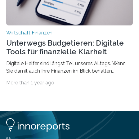
Wirtschaft Finanzen
Unterwegs Budgetieren: Digitale
Tools für finanzielle Klarheit
Digitale Helfer sind längst Teil unseres Alltags. Wenn
Sie damit auch Ihre Finanzen im Blick behalten
möchten, gibt es eine Vielzahl an smarten Lösungen,
More than 1 year ago
die genau das ermöglichen: Sie helfen Ihnen, Ausgaben
zu kontrollieren, Sparziele zu erreichen oder besser zu
planen. Der folgende Überblick richtet sich daher
insbesondere an jene, die sich für digitale Finanz-
Lösungen interessieren. 1. Multibanking-Tools: Alle
Konten auf einen Blick Viele Banken bieten bereits in
ihrem Online-Banking eine Multibanking-Funktion an,
mit der sich Konten bei anderen Banken…