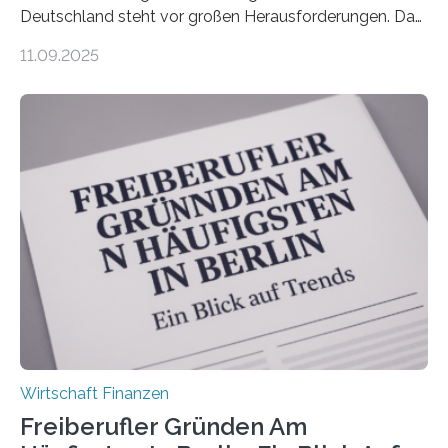
Deutschland steht vor großen Herausforderungen. Das
zeigt die aktuelle BVK-Strukturanalyse 2025, die Prof.
11.09.2025
Dr. Matthias Beenken und Prof. Dr. Lukas Linnenbrink
von der Fachhochschule Dortmund im Auftrag des
Bundesverbands Deutscher Versicherungskaufleute e.V.
durchgeführt haben. Die Studie basiert auf den
Antworten von 1.440 selbstständigen
Versicherungsvertreter*innen und -makler*innen. Ein
Ergebnis: Deutlich mehr als die Hälfte der Befragten ist
über 50 Jahre alt und wird in den nächsten Jahren eine
Nachfolgeregelung benötigen. Aber nur ein Drittel hat
bereits Regelungen…
Wirtschaft Finanzen
Freiberufler Gründen Am