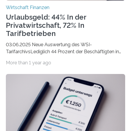
Wirtschaft Finanzen
Urlaubsgeld: 44% In der
Privatwirtschaft, 72% In
Tarifbetrieben
03.06.2025 Neue Auswertung des WSI-
TarifarchivsLediglich 44 Prozent der Beschäftigten in
der Privatwirtschaft erhalten Urlaubsgeld – in
More than 1 year ago
tarifgebundenen Betrieben ist der Anteil mit 72 Prozent
deutlich höherIn den letzten Jahren sind Reisen und
Unterkünfte fast überall deutlich teurer geworden. Für
viele Beschäftigte ist deshalb das zumeist im Juni oder
Juli ausgezahlte Urlaubsgeld ein wichtiger Faktor, um
sich den wohlverdienten Jahresurlaub leisten zu
können. Allerdings erhält mit 44 Prozent noch nicht
einmal die Hälfte aller Beschäftigten in der
Privatwirtschaft Urlaubsgeld. Zu diesem…