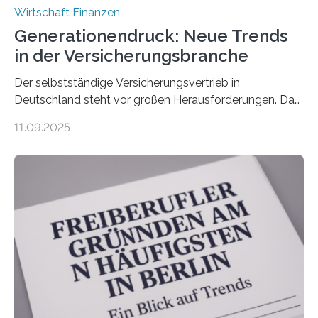
Wirtschaft Finanzen
Generationendruck: Neue Trends
in der Versicherungsbranche
Der selbstständige Versicherungsvertrieb in
Deutschland steht vor großen Herausforderungen. Das
zeigt die aktuelle BVK-Strukturanalyse 2025, die Prof.
11.09.2025
Dr. Matthias Beenken und Prof. Dr. Lukas Linnenbrink
von der Fachhochschule Dortmund im Auftrag des
Bundesverbands Deutscher Versicherungskaufleute e.V.
durchgeführt haben. Die Studie basiert auf den
Antworten von 1.440 selbstständigen
Versicherungsvertreter*innen und -makler*innen. Ein
Ergebnis: Deutlich mehr als die Hälfte der Befragten ist
über 50 Jahre alt und wird in den nächsten Jahren eine
Nachfolgeregelung benötigen. Aber nur ein Drittel hat
bereits Regelungen…