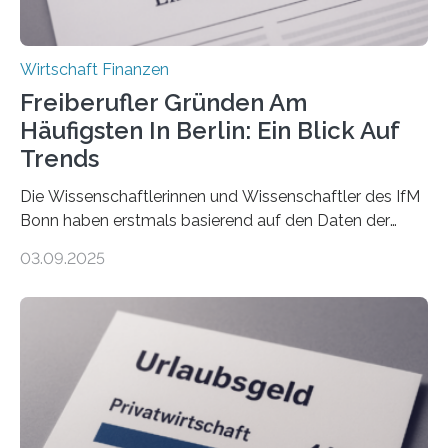
Wirtschaft Finanzen
Freiberufler Gründen Am
Häufigsten In Berlin: Ein Blick Auf
Trends
Die Wissenschaftlerinnen und Wissenschaftler des IfM
Bonn haben erstmals basierend auf den Daten der
Finanzamtsbezirke ein Ranking der Städte und
03.09.2025
Landkreise mit den meisten Gründungen von
Freiberuflerinnen und Freiberufler erstellt. Spitzenreiter
ist demnach Berlin. Betrachtet man nur die Gründungen
der Freiberuflerinnen, so liegt Leipzig an der Spitze. In
Berlin starteten in 2024 die meisten Personen in eine
eigene freiberufliche Existenz, dahinter folgten die
Städte Hamburg, München und Köln. Betrachtet man
hingegen die Existenzgründungsintensität – die Anzahl