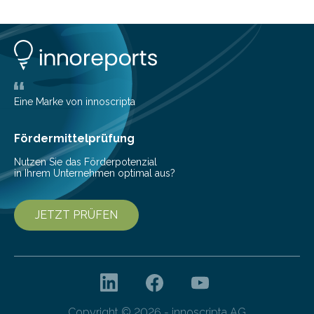
planen. Der folgende Überblick richtet sich daher
insbesondere an jene, die sich für digitale Finanz-
Lösungen interessieren. 1. Multibanking-Tools: Alle
Konten auf einen Blick Viele Banken bieten bereits in
ihrem Online-Banking eine Multibanking-Funktion an,
mit der sich Konten bei anderen Banken…
Eine Marke von innoscripta
Fördermittelprüfung
Nutzen Sie das Förderpotenzial
in Ihrem Unternehmen optimal aus?
JETZT PRÜFEN
Copyright © 2026 - innoscripta AG