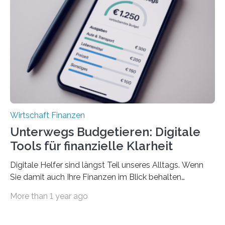
sich den wohlverdienten Jahresurlaub leisten zu
können. Allerdings erhält mit 44 Prozent noch nicht
einmal die Hälfte aller Beschäftigten in der
Privatwirtschaft Urlaubsgeld. Zu diesem…
Wirtschaft Finanzen
Unterwegs Budgetieren: Digitale
Tools für finanzielle Klarheit
Digitale Helfer sind längst Teil unseres Alltags. Wenn
Sie damit auch Ihre Finanzen im Blick behalten
möchten, gibt es eine Vielzahl an smarten Lösungen,
More than 1 year ago
die genau das ermöglichen: Sie helfen Ihnen, Ausgaben
zu kontrollieren, Sparziele zu erreichen oder besser zu