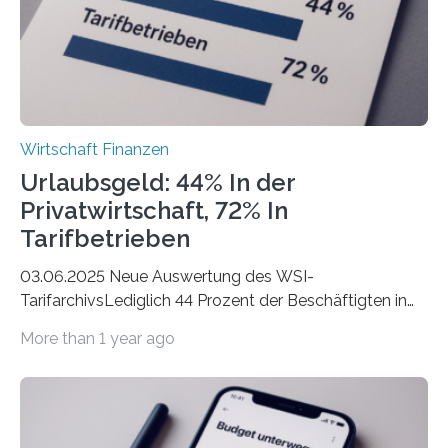
der freiberuflichen Gründungen je…
Wirtschaft Finanzen
Urlaubsgeld: 44% In der
Privatwirtschaft, 72% In
Tarifbetrieben
03.06.2025 Neue Auswertung des WSI-
TarifarchivsLediglich 44 Prozent der Beschäftigten in
der Privatwirtschaft erhalten Urlaubsgeld – in
More than 1 year ago
tarifgebundenen Betrieben ist der Anteil mit 72 Prozent
deutlich höherIn den letzten Jahren sind Reisen und
Unterkünfte fast überall deutlich teurer geworden. Für
viele Beschäftigte ist deshalb das zumeist im Juni oder
Juli ausgezahlte Urlaubsgeld ein wichtiger Faktor, um