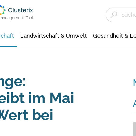
Landwirtschaft & Umwelt
Gesundheit &
Agrar- Forstwissenschaften
Unternehmensmeldungen
Biowissenschafte
Ökologie Umwelt- Naturschutz
ktmanagement-Tool
chaft
Landwirtschaft & Umwelt
Gesundheit & L
nge:
ibt im Mai
Wert bei