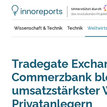
Wissenschaft & Technik
Informationstechnologie
Energie & Elektrotechnik
Unterstützt durch
das revolutionäre Proje
Wissenschaft & Technik
Technik
Weltwirts
Tradegate Excha
Commerzbank ble
umsatzstärkster 
Privatanlegern