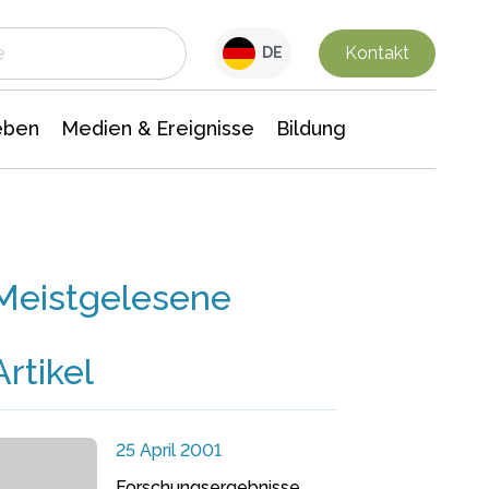
 Leben
Medien & Ereignisse
Interdisziplinäre Forschung
Veranstaltungsnachrichten
n Chemie
Gesellschaftswissenschaften
Kontakt
DE
eben
Medien & Ereignisse
Bildung
Meistgelesene
Artikel
25 April 2001
Forschungsergebnisse