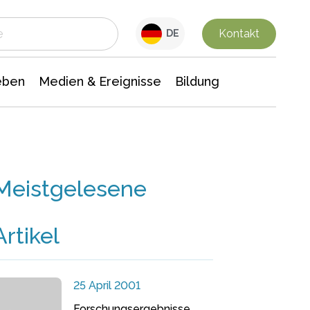
 Leben
Medien & Ereignisse
Interdisziplinäre Forschung
Veranstaltungsnachrichten
n Chemie
Gesellschaftswissenschaften
Kontakt
DE
eben
Medien & Ereignisse
Bildung
Meistgelesene
Artikel
25 April 2001
Forschungsergebnisse