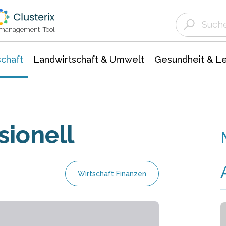
Landwirtschaft & Umwelt
Gesundheit &
Agrar- Forstwissenschaften
Unternehmensmeldungen
Biowissenschafte
Ökologie Umwelt- Naturschutz
ktmanagement-Tool
chaft
Landwirtschaft & Umwelt
Gesundheit & L
sionell
Wirtschaft Finanzen