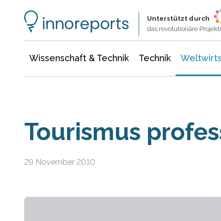
Wissenschaft & Technik
Informationstechnologie
Energie & Elektrotechnik
Unterstützt durch
das revolutionäre Proje
Wissenschaft & Technik
Technik
Weltwirts
Tourismus profes
29 November 2010