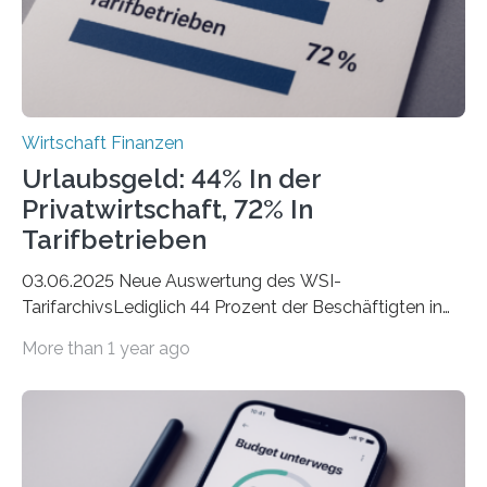
Wirtschaft Finanzen
Urlaubsgeld: 44% In der
Privatwirtschaft, 72% In
Tarifbetrieben
03.06.2025 Neue Auswertung des WSI-
TarifarchivsLediglich 44 Prozent der Beschäftigten in
der Privatwirtschaft erhalten Urlaubsgeld – in
More than 1 year ago
tarifgebundenen Betrieben ist der Anteil mit 72 Prozent
deutlich höherIn den letzten Jahren sind Reisen und
Unterkünfte fast überall deutlich teurer geworden. Für
viele Beschäftigte ist deshalb das zumeist im Juni oder
Juli ausgezahlte Urlaubsgeld ein wichtiger Faktor, um