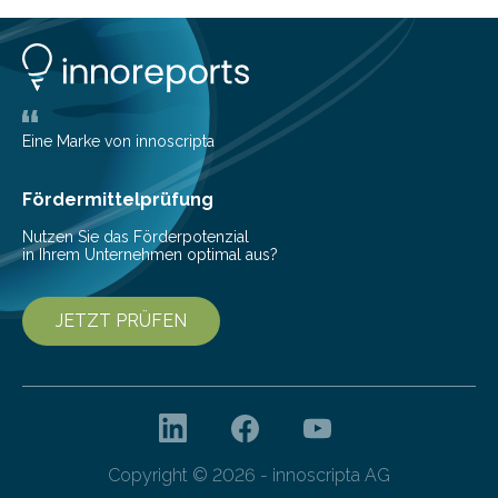
insbesondere an jene, die sich für digitale Finanz-
Lösungen interessieren. 1. Multibanking-Tools: Alle
Konten auf einen Blick Viele Banken bieten bereits in
ihrem Online-Banking eine Multibanking-Funktion an,
mit der sich Konten bei anderen Banken…
Eine Marke von innoscripta
Fördermittelprüfung
Nutzen Sie das Förderpotenzial
in Ihrem Unternehmen optimal aus?
JETZT PRÜFEN
Copyright © 2026 - innoscripta AG