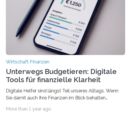
sich den wohlverdienten Jahresurlaub leisten zu
können. Allerdings erhält mit 44 Prozent noch nicht
einmal die Hälfte aller Beschäftigten in der
Privatwirtschaft Urlaubsgeld. Zu diesem…
Wirtschaft Finanzen
Unterwegs Budgetieren: Digitale
Tools für finanzielle Klarheit
Digitale Helfer sind längst Teil unseres Alltags. Wenn
Sie damit auch Ihre Finanzen im Blick behalten
möchten, gibt es eine Vielzahl an smarten Lösungen,
More than 1 year ago
die genau das ermöglichen: Sie helfen Ihnen, Ausgaben
zu kontrollieren, Sparziele zu erreichen oder besser zu
planen. Der folgende Überblick richtet sich daher