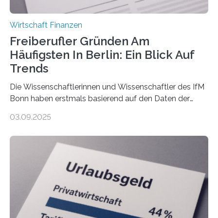
Wirtschaft Finanzen
Freiberufler Gründen Am
Häufigsten In Berlin: Ein Blick Auf
Trends
Die Wissenschaftlerinnen und Wissenschaftler des IfM
Bonn haben erstmals basierend auf den Daten der
Finanzamtsbezirke ein Ranking der Städte und
03.09.2025
Landkreise mit den meisten Gründungen von
Freiberuflerinnen und Freiberufler erstellt. Spitzenreiter
ist demnach Berlin. Betrachtet man nur die Gründungen
der Freiberuflerinnen, so liegt Leipzig an der Spitze. In
Berlin starteten in 2024 die meisten Personen in eine
eigene freiberufliche Existenz, dahinter folgten die
Städte Hamburg, München und Köln. Betrachtet man
hingegen die Existenzgründungsintensität – die Anzahl
der freiberuflichen Gründungen je…