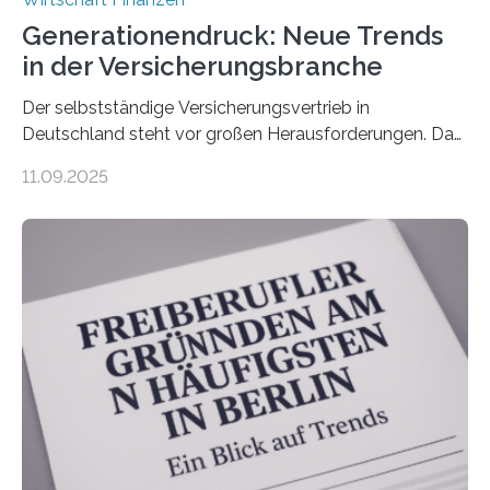
Generationendruck: Neue Trends
in der Versicherungsbranche
Der selbstständige Versicherungsvertrieb in
Deutschland steht vor großen Herausforderungen. Das
zeigt die aktuelle BVK-Strukturanalyse 2025, die Prof.
11.09.2025
Dr. Matthias Beenken und Prof. Dr. Lukas Linnenbrink
von der Fachhochschule Dortmund im Auftrag des
Bundesverbands Deutscher Versicherungskaufleute e.V.
durchgeführt haben. Die Studie basiert auf den
Antworten von 1.440 selbstständigen
Versicherungsvertreter*innen und -makler*innen. Ein
Ergebnis: Deutlich mehr als die Hälfte der Befragten ist
über 50 Jahre alt und wird in den nächsten Jahren eine
Nachfolgeregelung benötigen. Aber nur ein Drittel hat
bereits Regelungen…