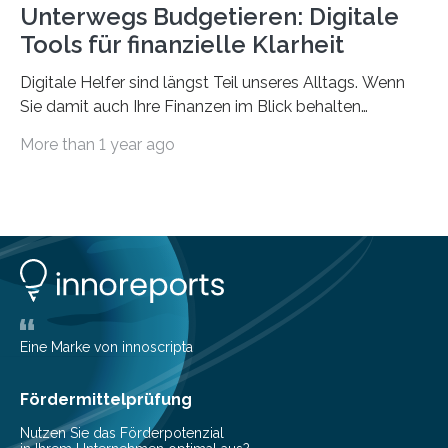
Unterwegs Budgetieren: Digitale
Tools für finanzielle Klarheit
Digitale Helfer sind längst Teil unseres Alltags. Wenn
Sie damit auch Ihre Finanzen im Blick behalten
möchten, gibt es eine Vielzahl an smarten Lösungen,
More than 1 year ago
die genau das ermöglichen: Sie helfen Ihnen, Ausgaben
zu kontrollieren, Sparziele zu erreichen oder besser zu
planen. Der folgende Überblick richtet sich daher
insbesondere an jene, die sich für digitale Finanz-
Lösungen interessieren. 1. Multibanking-Tools: Alle
Konten auf einen Blick Viele Banken bieten bereits in
ihrem Online-Banking eine Multibanking-Funktion an,
mit der sich Konten bei anderen Banken…
Eine Marke von innoscripta
Fördermittelprüfung
Nutzen Sie das Förderpotenzial