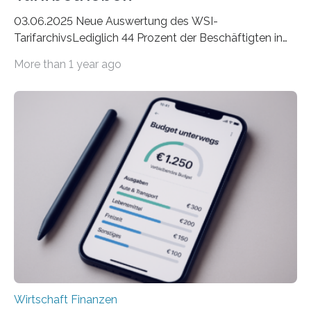
03.06.2025 Neue Auswertung des WSI-
TarifarchivsLediglich 44 Prozent der Beschäftigten in
der Privatwirtschaft erhalten Urlaubsgeld – in
More than 1 year ago
tarifgebundenen Betrieben ist der Anteil mit 72 Prozent
deutlich höherIn den letzten Jahren sind Reisen und
Unterkünfte fast überall deutlich teurer geworden. Für
viele Beschäftigte ist deshalb das zumeist im Juni oder
Juli ausgezahlte Urlaubsgeld ein wichtiger Faktor, um
sich den wohlverdienten Jahresurlaub leisten zu
können. Allerdings erhält mit 44 Prozent noch nicht
einmal die Hälfte aller Beschäftigten in der
Privatwirtschaft Urlaubsgeld. Zu diesem…
Wirtschaft Finanzen