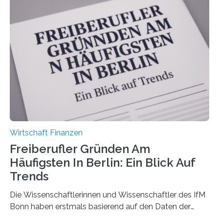
durchgeführt haben. Die Studie basiert auf den
Antworten von 1.440 selbstständigen
Versicherungsvertreter*innen und -makler*innen. Ein
Ergebnis: Deutlich mehr als die Hälfte der Befragten ist
über 50 Jahre alt und wird in den nächsten Jahren eine
Nachfolgeregelung benötigen. Aber nur ein Drittel hat
bereits Regelungen…
Wirtschaft Finanzen
Freiberufler Gründen Am
Häufigsten In Berlin: Ein Blick Auf
Trends
Die Wissenschaftlerinnen und Wissenschaftler des IfM
Bonn haben erstmals basierend auf den Daten der
Finanzamtsbezirke ein Ranking der Städte und