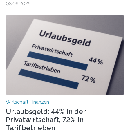
03.09.2025
Landkreise mit den meisten Gründungen von
Freiberuflerinnen und Freiberufler erstellt. Spitzenreiter
ist demnach Berlin. Betrachtet man nur die Gründungen
der Freiberuflerinnen, so liegt Leipzig an der Spitze. In
Berlin starteten in 2024 die meisten Personen in eine
eigene freiberufliche Existenz, dahinter folgten die
Städte Hamburg, München und Köln. Betrachtet man
hingegen die Existenzgründungsintensität – die Anzahl
der freiberuflichen Gründungen je…
Wirtschaft Finanzen
Urlaubsgeld: 44% In der
Privatwirtschaft, 72% In
Tarifbetrieben