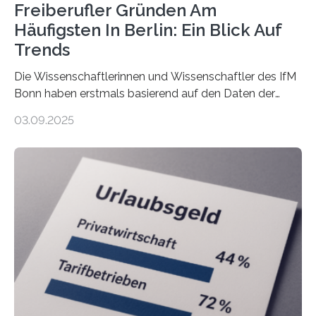
Freiberufler Gründen Am
Häufigsten In Berlin: Ein Blick Auf
Trends
Die Wissenschaftlerinnen und Wissenschaftler des IfM
Bonn haben erstmals basierend auf den Daten der
Finanzamtsbezirke ein Ranking der Städte und
03.09.2025
Landkreise mit den meisten Gründungen von
Freiberuflerinnen und Freiberufler erstellt. Spitzenreiter
ist demnach Berlin. Betrachtet man nur die Gründungen
der Freiberuflerinnen, so liegt Leipzig an der Spitze. In
Berlin starteten in 2024 die meisten Personen in eine
eigene freiberufliche Existenz, dahinter folgten die
Städte Hamburg, München und Köln. Betrachtet man
hingegen die Existenzgründungsintensität – die Anzahl
der freiberuflichen Gründungen je…