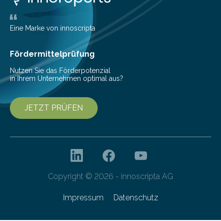
ihrem Online-Banking eine Multibanking-Funktion an,
mit der sich Konten bei anderen Banken…
Eine Marke von innoscripta
Fördermittelprüfung
Nutzen Sie das Förderpotenzial
in Ihrem Unternehmen optimal aus?
JETZT PRÜFEN
Copyright © 2026 - innoscripta AG
Impressum
Datenschutz