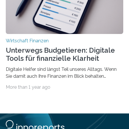
Privatwirtschaft Urlaubsgeld. Zu diesem…
Wirtschaft Finanzen
Unterwegs Budgetieren: Digitale
Tools für finanzielle Klarheit
Digitale Helfer sind längst Teil unseres Alltags. Wenn
Sie damit auch Ihre Finanzen im Blick behalten
möchten, gibt es eine Vielzahl an smarten Lösungen,
More than 1 year ago
die genau das ermöglichen: Sie helfen Ihnen, Ausgaben
zu kontrollieren, Sparziele zu erreichen oder besser zu
planen. Der folgende Überblick richtet sich daher
insbesondere an jene, die sich für digitale Finanz-
Lösungen interessieren. 1. Multibanking-Tools: Alle
Konten auf einen Blick Viele Banken bieten bereits in