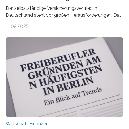
Der selbstständige Versicherungsvertrieb in
Deutschland steht vor großen Herausforderungen. Das
zeigt die aktuelle BVK-Strukturanalyse 2025, die Prof.
11.09.2025
Dr. Matthias Beenken und Prof. Dr. Lukas Linnenbrink
von der Fachhochschule Dortmund im Auftrag des
Bundesverbands Deutscher Versicherungskaufleute e.V.
durchgeführt haben. Die Studie basiert auf den
Antworten von 1.440 selbstständigen
Versicherungsvertreter*innen und -makler*innen. Ein
Ergebnis: Deutlich mehr als die Hälfte der Befragten ist
über 50 Jahre alt und wird in den nächsten Jahren eine
Nachfolgeregelung benötigen. Aber nur ein Drittel hat
bereits Regelungen…
Wirtschaft Finanzen