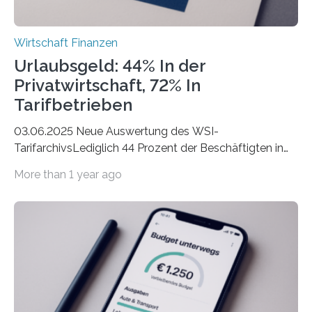
Wirtschaft Finanzen
Urlaubsgeld: 44% In der
Privatwirtschaft, 72% In
Tarifbetrieben
03.06.2025 Neue Auswertung des WSI-
TarifarchivsLediglich 44 Prozent der Beschäftigten in
der Privatwirtschaft erhalten Urlaubsgeld – in
More than 1 year ago
tarifgebundenen Betrieben ist der Anteil mit 72 Prozent
deutlich höherIn den letzten Jahren sind Reisen und
Unterkünfte fast überall deutlich teurer geworden. Für
viele Beschäftigte ist deshalb das zumeist im Juni oder
Juli ausgezahlte Urlaubsgeld ein wichtiger Faktor, um
sich den wohlverdienten Jahresurlaub leisten zu
können. Allerdings erhält mit 44 Prozent noch nicht
einmal die Hälfte aller Beschäftigten in der